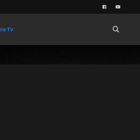
ra TV