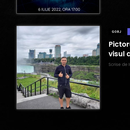
GORJ
Pictor
visul
Scrise de