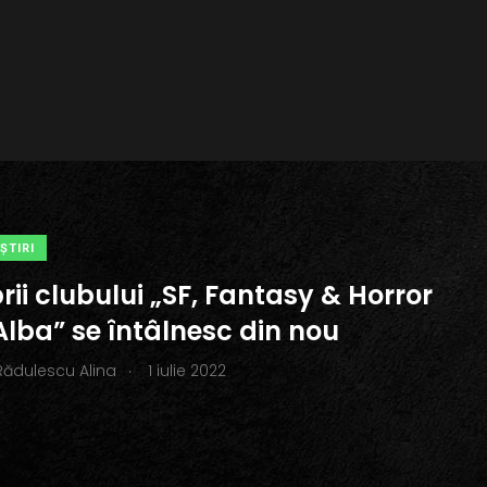
ŞTIRI
ii clubului „SF, Fantasy & Horror
Alba” se întâlnesc din nou
.
Rădulescu Alina
1 iulie 2022