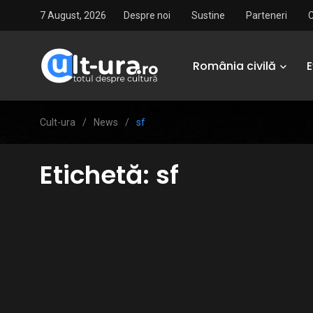
7 August, 2026
Despre noi
Sustine
Parteneri
România civilă
Cult-ura
/
News
/
sf
Etichetă:
sf