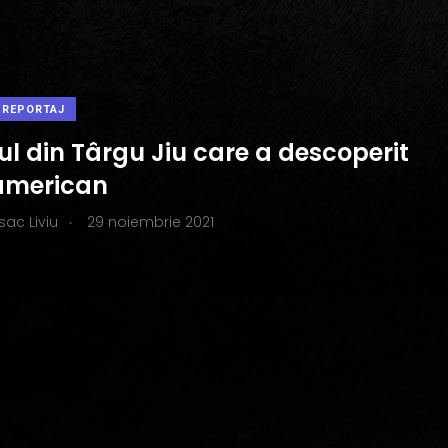
REPORTAJ
ul din Târgu Jiu care a descoperit
 american
.
Isac Liviu
29 noiembrie 2021