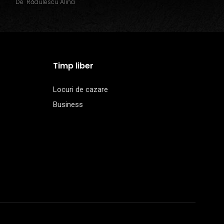
De
Rădulescu Alina
Timp liber
Locuri de cazare
Business