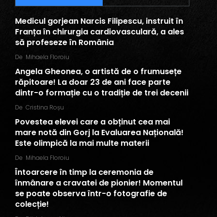
Medicul gorjean Narcis Filipescu, instruit în
Franța în chirurgia cardiovasculară, a ales
să profeseze în România
De
Mihaela Floroiu
Angela Gheonea, o artistă de o frumusețe
răpitoare! La doar 23 de ani face parte
dintr-o formație cu o tradiție de trei decenii
De
Cristina Roșu
Povestea elevei care a obținut cea mai
mare notă din Gorj la Evaluarea Națională!
Este olimpică la mai multe materii
De
Mihaela Floroiu
Întoarcere în timp la ceremonia de
înmânare a cravatei de pionier! Momentul
se poate observa într-o fotografie de
colecție!