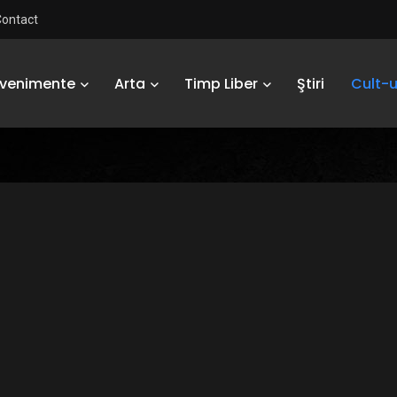
Contact
Evenimente
Arta
Timp Liber
Ştiri
Cult-u