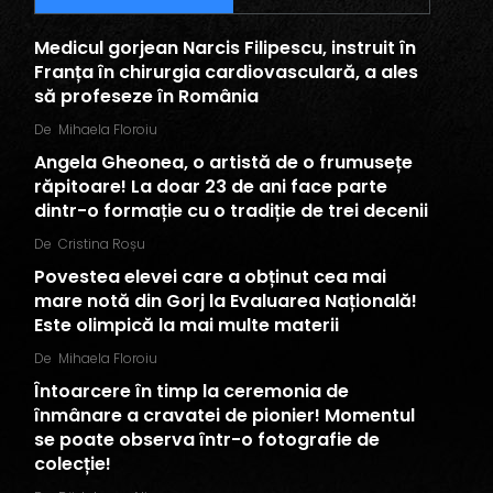
Medicul gorjean Narcis Filipescu, instruit în
Franța în chirurgia cardiovasculară, a ales
să profeseze în România
De
Mihaela Floroiu
Angela Gheonea, o artistă de o frumusețe
răpitoare! La doar 23 de ani face parte
dintr-o formație cu o tradiție de trei decenii
De
Cristina Roșu
Povestea elevei care a obținut cea mai
mare notă din Gorj la Evaluarea Națională!
Este olimpică la mai multe materii
De
Mihaela Floroiu
Întoarcere în timp la ceremonia de
înmânare a cravatei de pionier! Momentul
se poate observa într-o fotografie de
colecție!