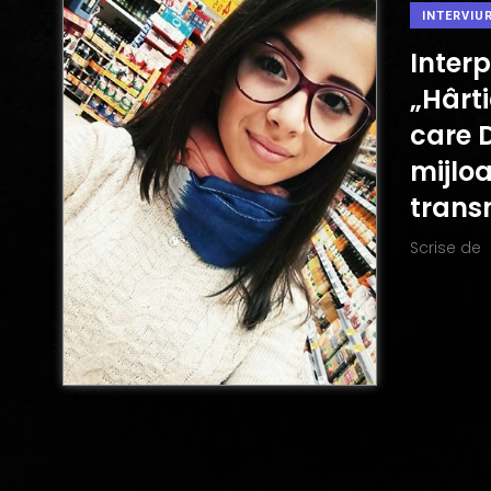
INTERVIUR
Interp
„Hârti
care 
mijlo
trans
Scrise de