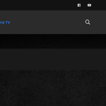
ra TV