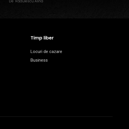
De
Rădulescu Alina
Timp liber
Locuri de cazare
Business