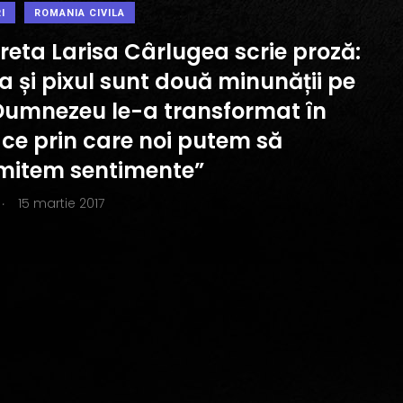
I
ROMANIA CIVILA
reta Larisa Cârlugea scrie proză:
a și pixul sunt două minunății pe
Dumnezeu le-a transformat în
ace prin care noi putem să
mitem sentimente”
.
15 martie 2017