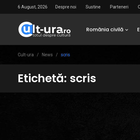
6 August, 2026
Despre noi
Sustine
Parteneri
România civilă
Cult-ura
/
News
/
scris
Etichetă:
scris