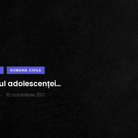
L
ROMANIA CIVILA
ul adolescenței…
.
15 octombrie 2017