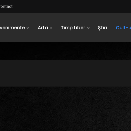
Contact
Evenimente
Arta
Timp Liber
Ştiri
Cult-u