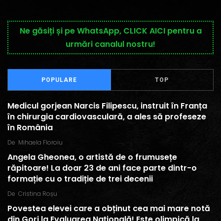
Ne găsiți și pe WhatsApp, CLICK AICI pentru a
urmări canalul nostru!
POPULARE
TOP
Medicul gorjean Narcis Filipescu, instruit în Franța
în chirurgia cardiovasculară, a ales să profeseze
în România
De
Mihaela Floroiu
Angela Gheonea, o artistă de o frumusețe
răpitoare! La doar 23 de ani face parte dintr-o
formație cu o tradiție de trei decenii
De
Cristina Roșu
Povestea elevei care a obținut cea mai mare notă
din Gorj la Evaluarea Națională! Este olimpică la