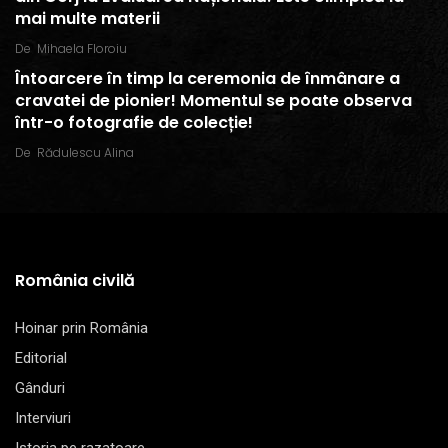
mai multe materii
De
Mihaela Floroiu
Întoarcere în timp la ceremonia de înmânare a
cravatei de pionier! Momentul se poate observa
într-o fotografie de colecție!
De
Rădulescu Alina
România civilă
Hoinar prin România
Editorial
Gânduri
Interviuri