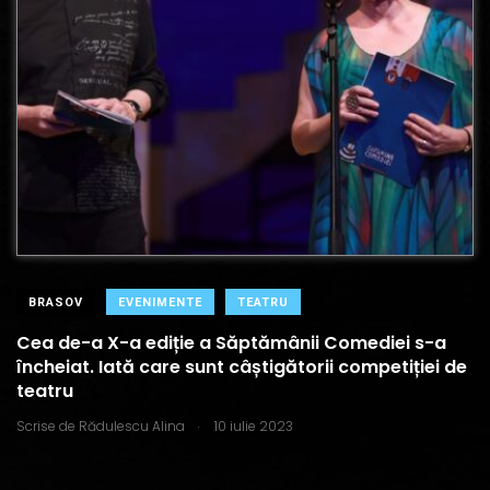
BRASOV
EVENIMENTE
TEATRU
Cea de-a X-a ediție a Săptămânii Comediei s-a
încheiat. Iată care sunt câștigătorii competiției de
teatru
.
Scrise de
Rădulescu Alina
10 iulie 2023