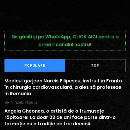
Ne găsiți și pe WhatsApp, CLICK AICI pentru a
urmări canalul nostru!
POPULARE
TOP
Medicul gorjean Narcis Filipescu, instruit în Franța
în chirurgia cardiovasculară, a ales să profeseze
în România
De
Mihaela Floroiu
Angela Gheonea, o artistă de o frumusețe
răpitoare! La doar 23 de ani face parte dintr-o
formație cu o tradiție de trei decenii