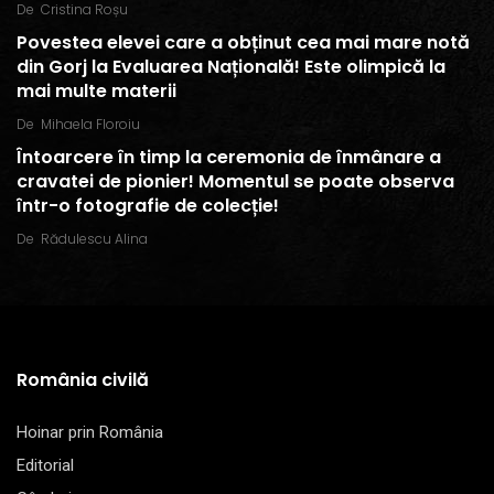
De
Cristina Roșu
Povestea elevei care a obținut cea mai mare notă
din Gorj la Evaluarea Națională! Este olimpică la
mai multe materii
De
Mihaela Floroiu
Întoarcere în timp la ceremonia de înmânare a
cravatei de pionier! Momentul se poate observa
într-o fotografie de colecție!
De
Rădulescu Alina
România civilă
Hoinar prin România
Editorial