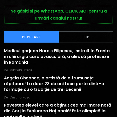
Ne găsiți și pe WhatsApp, CLICK AICI pentru a
urmări canalul nostru!
POPULARE
TOP
Medicul gorjean Narcis Filipescu, instruit în Franța
în chirurgia cardiovasculară, a ales să profeseze
în România
De
Mihaela Floroiu
Angela Gheonea, o artistă de o frumusețe
răpitoare! La doar 23 de ani face parte dintr-o
formație cu o tradiție de trei decenii
De
Cristina Roșu
Povestea elevei care a obținut cea mai mare notă
din Gorj la Evaluarea Națională! Este olimpică la
mai multe materii