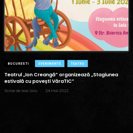
BUCURESTI
EVENIMENTE
TEATRU
Teatrul „Ion Creangă” organizează „Stagiunea
estivală cu povești VăraTIC”
.
Scrise de
Isac Liviu
24 mai 2022