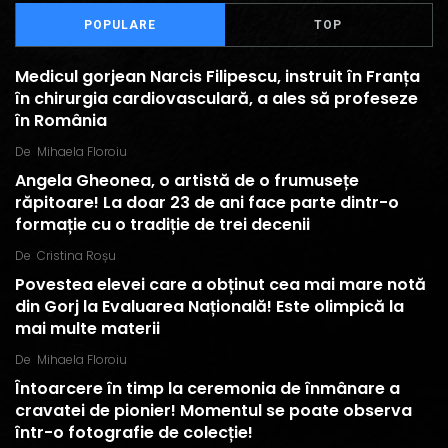
POPULARE
TOP
Medicul gorjean Narcis Filipescu, instruit în Franța
în chirurgia cardiovasculară, a ales să profeseze
în România
De
Mihaela Floroiu
Angela Gheonea, o artistă de o frumusețe
răpitoare! La doar 23 de ani face parte dintr-o
formație cu o tradiție de trei decenii
De
Cristina Roșu
Povestea elevei care a obținut cea mai mare notă
din Gorj la Evaluarea Națională! Este olimpică la
mai multe materii
De
Mihaela Floroiu
Întoarcere în timp la ceremonia de înmânare a
cravatei de pionier! Momentul se poate observa
într-o fotografie de colecție!