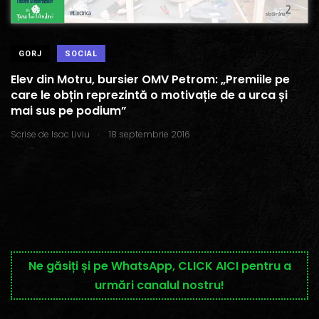
GORJ
SOCIAL
Elev din Motru, bursier OMV Petrom: „Premiile pe
care le obțin reprezintă o motivație de a urca și
mai sus pe podium”
.
Scrise de
Isac Liviu
18 septembrie 2016
Ne găsiți și pe WhatsApp, CLICK AICI pentru a
urmări canalul nostru!