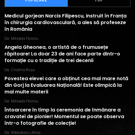
POPULARE
TOP
Medicul gorjean Narcis Filipescu, instruit în Franța
în chirurgia cardiovasculară, a ales să profeseze
în România
De
Mihaela Floroiu
Angela Gheonea, o artistă de o frumusețe
răpitoare! La doar 23 de ani face parte dintr-o
formație cu o tradiție de trei decenii
De
Cristina Roșu
Povestea elevei care a obținut cea mai mare notă
din Gorj la Evaluarea Națională! Este olimpică la
mai multe materii
De
Mihaela Floroiu
Întoarcere în timp la ceremonia de înmânare a
cravatei de pionier! Momentul se poate observa
într-o fotografie de colecție!
De
Rădulescu Alina