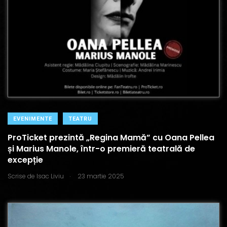
EVENIMENTE
TEATRU
ProTicket prezintă „Regina Mamă” cu Oana Pellea
și Marius Manole, într-o premieră teatrală de
excepție
.
Scrise de
Isac Liviu
23 martie 2025