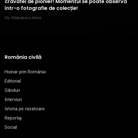
cravatei de pionier! Momentul se poate observa
într-o fotografie de colecție!
De
Rădulescu Alina
România civilă
Hoinar prin România
Editorial
Gânduri
Interviuri
Istoria pe razatoare
Reportaj
Social