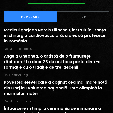
POPULARE
TOP
Medicul gorjean Narcis Filipescu, instruit în Franța
în chirurgia cardiovasculară, a ales să profeseze
în România
De
Mihaela Floroiu
Angela Gheonea, o artistă de o frumusețe
răpitoare! La doar 23 de ani face parte dintr-o
formație cu o tradiție de trei decenii
De
Cristina Roșu
Povestea elevei care a obținut cea mai mare notă
din Gorj la Evaluarea Națională! Este olimpică la
mai multe materii
De
Mihaela Floroiu
Întoarcere în timp la ceremonia de înmânare a