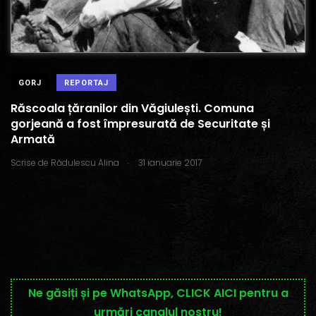
GORJ
REPORTAJ
Răscoala țăranilor din Văgiulești. Comuna
gorjeană a fost împresurată de Securitate și
Armată
.
Scrise de
Rădulescu Alina
31 ianuarie 2017
Ne găsiți și pe WhatsApp, CLICK AICI pentru a
urmări canalul nostru!