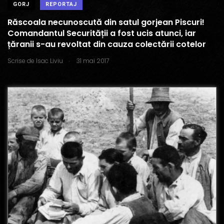
GORJ
REPORTAJ
Răscoala necunoscută din satul gorjean Piscuri!
Comandantul Securității a fost ucis atunci, iar
țăranii s-au revoltat din cauza colectării cotelor
.
Scrise de
Isac Liviu
31 mai 2017