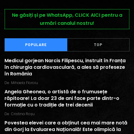
Ne găsiți și pe WhatsApp, CLICK AICI pentru a
urmări canalul nostru!
POPULARE
TOP
Medicul gorjean Narcis Filipescu, instruit în Franța
în chirurgia cardiovasculară, a ales să profeseze
în România
De
Mihaela Floroiu
Angela Gheonea, o artistă de o frumusețe
răpitoare! La doar 23 de ani face parte dintr-o
formație cu o tradiție de trei decenii
De
Cristina Roșu
Povestea elevei care a obținut cea mai mare notă
din Gorj la Evaluarea Națională! Este olimpică la