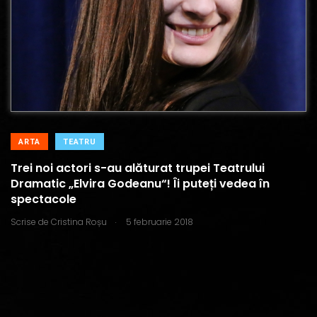
ARTA
TEATRU
Trei noi actori s-au alăturat trupei Teatrului
Dramatic „Elvira Godeanu“! Îi puteți vedea în
spectacole
.
Scrise de
Cristina Roșu
5 februarie 2018