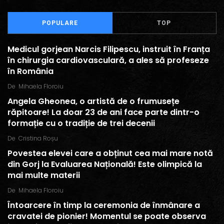
POPULARE
TOP
Medicul gorjean Narcis Filipescu, instruit în Franța
în chirurgia cardiovasculară, a ales să profeseze
în România
De
Mihaela Floroiu
Angela Gheonea, o artistă de o frumusețe
răpitoare! La doar 23 de ani face parte dintr-o
formație cu o tradiție de trei decenii
De
Cristina Roșu
Povestea elevei care a obținut cea mai mare notă
din Gorj la Evaluarea Națională! Este olimpică la
mai multe materii
De
Mihaela Floroiu
Întoarcere în timp la ceremonia de înmânare a
cravatei de pionier! Momentul se poate observa