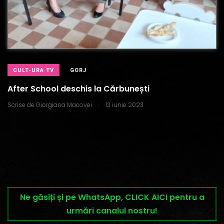
CULT-URA TV
GORJ
After School deschis la Cărbunești
.
Scrise de
Giorgiana Macovei
13 iunie 2023
Ne găsiți și pe WhatsApp, CLICK AICI pentru a
urmări canalul nostru!