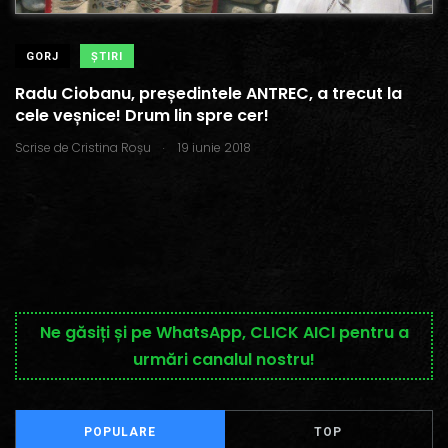
GORJ
ŞTIRI
Radu Ciobanu, președintele ANTREC, a trecut la
cele veșnice! Drum lin spre cer!
.
Scrise de
Cristina Roșu
19 iunie 2018
Ne găsiți și pe WhatsApp, CLICK AICI pentru a
urmări canalul nostru!
POPULARE
TOP