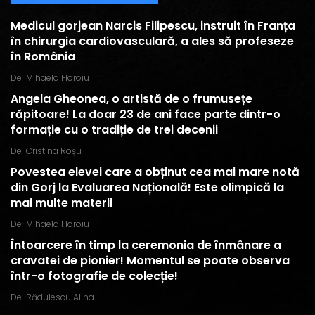
Medicul gorjean Narcis Filipescu, instruit în Franța
în chirurgia cardiovasculară, a ales să profeseze
în România
De
Mihaela Floroiu
Angela Gheonea, o artistă de o frumusețe
răpitoare! La doar 23 de ani face parte dintr-o
formație cu o tradiție de trei decenii
De
Cristina Roșu
Povestea elevei care a obținut cea mai mare notă
din Gorj la Evaluarea Națională! Este olimpică la
mai multe materii
De
Mihaela Floroiu
Întoarcere în timp la ceremonia de înmânare a
cravatei de pionier! Momentul se poate observa
într-o fotografie de colecție!
De
Rădulescu Alina