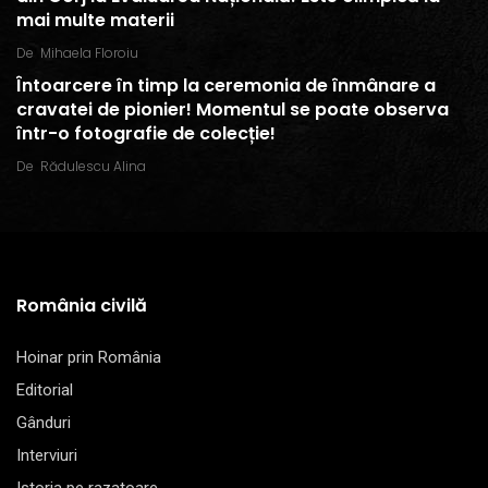
mai multe materii
De
Mihaela Floroiu
Întoarcere în timp la ceremonia de înmânare a
cravatei de pionier! Momentul se poate observa
într-o fotografie de colecție!
De
Rădulescu Alina
România civilă
Hoinar prin România
Editorial
Gânduri
Interviuri