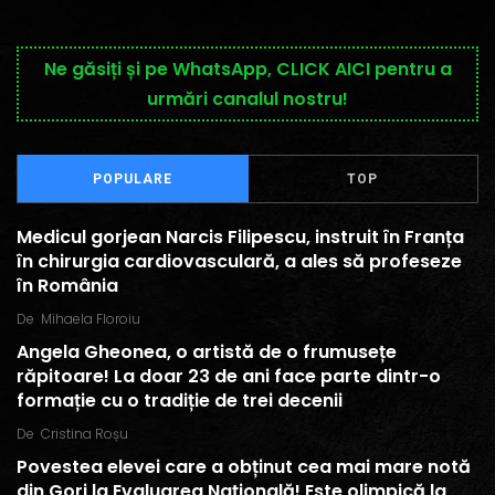
Ne găsiți și pe WhatsApp, CLICK AICI pentru a
urmări canalul nostru!
POPULARE
TOP
Medicul gorjean Narcis Filipescu, instruit în Franța
în chirurgia cardiovasculară, a ales să profeseze
în România
De
Mihaela Floroiu
Angela Gheonea, o artistă de o frumusețe
răpitoare! La doar 23 de ani face parte dintr-o
formație cu o tradiție de trei decenii
De
Cristina Roșu
Povestea elevei care a obținut cea mai mare notă
din Gorj la Evaluarea Națională! Este olimpică la