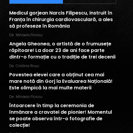
Medicul gorjean Narcis Filipescu, instruit în
Franța în chirurgia cardiovasculară, a ales
să profeseze în România
De
Mihaela Floroiu
Angela Gheonea, o artistă de o frumusețe
răpitoare! La doar 23 de ani face parte
dintr-o formație cu o tradiție de trei decenii
De
Cristina Roșu
Povestea elevei care a obținut cea mai
mare notă din Gorj la Evaluarea Națională!
Este olimpică la mai multe materii
De
Mihaela Floroiu
Întoarcere în timp la ceremonia de
înmânare a cravatei de pionier! Momentul
se poate observa într-o fotografie de
colecție!