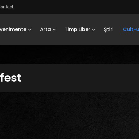
Contact
Evenimente
Arta
Timp Liber
Ştiri
Cult-u
fest