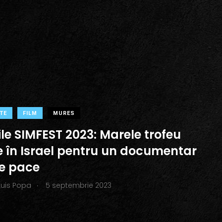
TE
FILM
MURES
le SIMFEST 2023: Marele trofeu
 în Israel pentru un documentar
e pace
.
Luis Popa
5 septembrie 2023