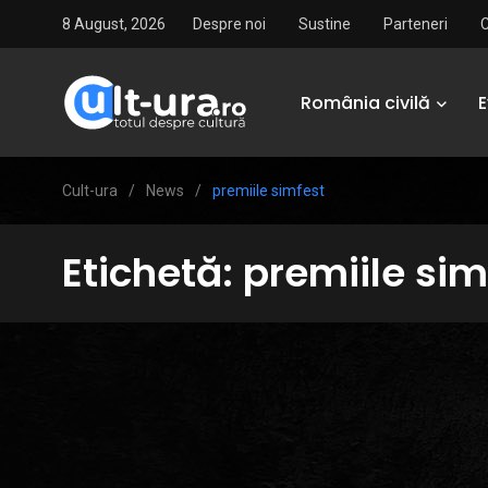
8 August, 2026
Despre noi
Sustine
Parteneri
România civilă
Cult-ura
/
News
/
premiile simfest
Etichetă:
premiile sim