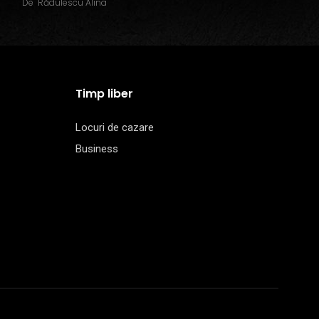
De
Rădulescu Alina
Timp liber
Locuri de cazare
Business