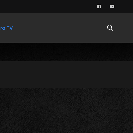
ra TV