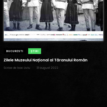
BUCURESTI
ŞTIRI
Zilele Muzeului Național al Tăranului Român
.
Scrise de
Isac Liviu
31 august 2022