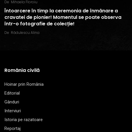
De
Mihaela Floroiu
Întoarcere în timp la ceremonia de înmânare a
cravatei de pionier! Momentul se poate observa
într-o fotografie de colecție!
De
Rădulescu Alina
România civilă
Hoinar prin România
Editorial
Gânduri
Interviuri
Istoria pe razatoare
Reportaj