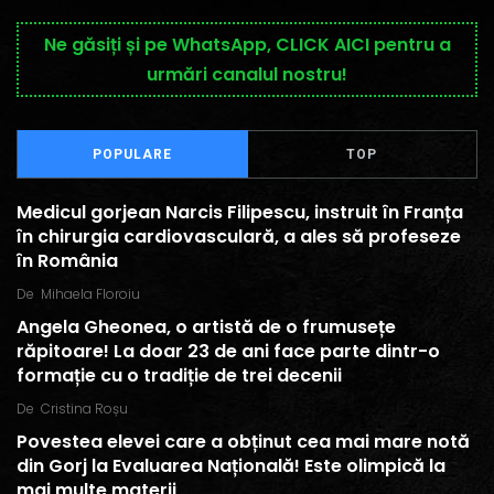
Ne găsiți și pe WhatsApp, CLICK AICI pentru a
urmări canalul nostru!
POPULARE
TOP
Medicul gorjean Narcis Filipescu, instruit în Franța
în chirurgia cardiovasculară, a ales să profeseze
în România
De
Mihaela Floroiu
Angela Gheonea, o artistă de o frumusețe
răpitoare! La doar 23 de ani face parte dintr-o
formație cu o tradiție de trei decenii
De
Cristina Roșu
Povestea elevei care a obținut cea mai mare notă
din Gorj la Evaluarea Națională! Este olimpică la
mai multe materii