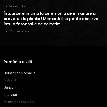
De
Mihaela Floroiu
Întoarcere în timp la ceremonia de înmânare a
cravatei de pionier! Momentul se poate observa
într-o fotografie de colecție!
De
Rădulescu Alina
România civilă
Hoinar prin România
Editorial
Gânduri
Interviuri
Istoria pe razatoare