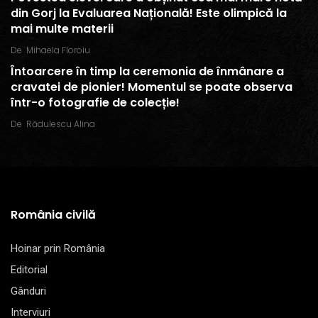
din Gorj la Evaluarea Națională! Este olimpică la
mai multe materii
De
Mihaela Floroiu
Întoarcere în timp la ceremonia de înmânare a
cravatei de pionier! Momentul se poate observa
într-o fotografie de colecție!
De
Rădulescu Alina
România civilă
Hoinar prin România
Editorial
Gânduri
Interviuri