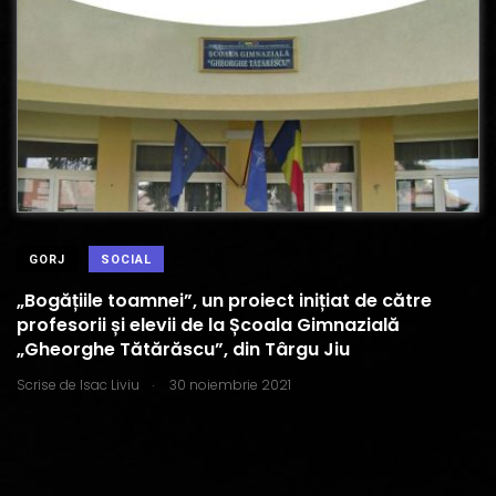
GORJ
SOCIAL
„Bogățiile toamnei”, un proiect inițiat de către
profesorii și elevii de la Școala Gimnazială
„Gheorghe Tătărăscu”, din Târgu Jiu
.
Scrise de
Isac Liviu
30 noiembrie 2021