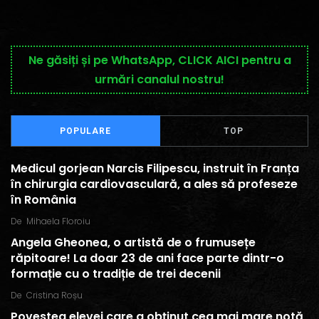
Ne găsiți și pe WhatsApp, CLICK AICI pentru a
urmări canalul nostru!
POPULARE
TOP
Medicul gorjean Narcis Filipescu, instruit în Franța
în chirurgia cardiovasculară, a ales să profeseze
în România
De
Mihaela Floroiu
Angela Gheonea, o artistă de o frumusețe
răpitoare! La doar 23 de ani face parte dintr-o
formație cu o tradiție de trei decenii
De
Cristina Roșu
Povestea elevei care a obținut cea mai mare notă