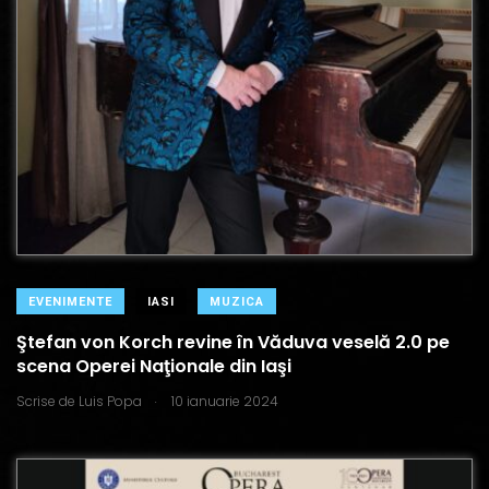
EVENIMENTE
IASI
MUZICA
Ştefan von Korch revine în Văduva veselă 2.0 pe
scena Operei Naţionale din Iaşi
.
Scrise de
Luis Popa
10 ianuarie 2024