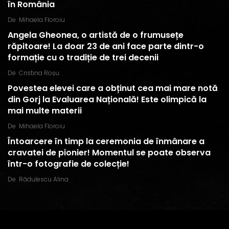
în România
De
Mihaela Floroiu
Angela Gheonea, o artistă de o frumusețe
răpitoare! La doar 23 de ani face parte dintr-o
formație cu o tradiție de trei decenii
De
Cristina Roșu
Povestea elevei care a obținut cea mai mare notă
din Gorj la Evaluarea Națională! Este olimpică la
mai multe materii
De
Mihaela Floroiu
Întoarcere în timp la ceremonia de înmânare a
cravatei de pionier! Momentul se poate observa
într-o fotografie de colecție!
De
Rădulescu Alina