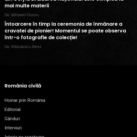
mai multe materii
De
Mihaela Floroiu
Întoarcere în timp la ceremonia de înmânare a
cravatei de pionier! Momentul se poate observa
într-o fotografie de colecție!
De
Rădulescu Alina
România civilă
Hoinar prin România
Editorial
Gânduri
Interviuri