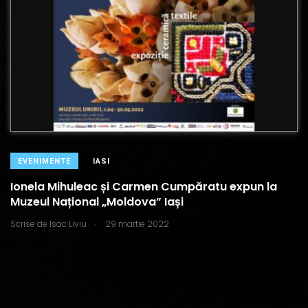
EVENIMENTE
IASI
Ionela Mihuleac și Carmen Cumpăratu expun la
Muzeul Național „Moldova” Iași
.
Scrise de
Isac Liviu
29 martie 2022