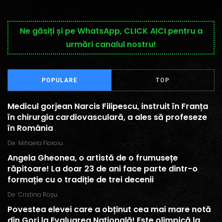
Ne găsiți și pe WhatsApp, CLICK AICI pentru a
urmări canalul nostru!
POPULARE
TOP
Medicul gorjean Narcis Filipescu, instruit în Franța
în chirurgia cardiovasculară, a ales să profeseze
în România
De
Mihaela Floroiu
Angela Gheonea, o artistă de o frumusețe
răpitoare! La doar 23 de ani face parte dintr-o
formație cu o tradiție de trei decenii
De
Cristina Roșu
Povestea elevei care a obținut cea mai mare notă
din Gorj la Evaluarea Națională! Este olimpică la