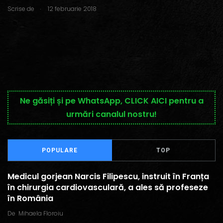
.
Scrise de
12 februarie 2018
Ne găsiți și pe WhatsApp, CLICK AICI pentru a
urmări canalul nostru!
POPULARE
TOP
Medicul gorjean Narcis Filipescu, instruit în Franța
în chirurgia cardiovasculară, a ales să profeseze
în România
De
Mihaela Floroiu