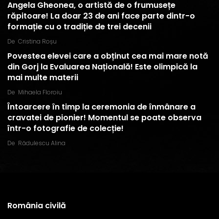
Angela Gheonea, o artistă de o frumusețe
răpitoare! La doar 23 de ani face parte dintr-o
formație cu o tradiție de trei decenii
De
Cristina Roșu
Povestea elevei care a obținut cea mai mare notă
din Gorj la Evaluarea Națională! Este olimpică la
mai multe materii
De
Mihaela Floroiu
Întoarcere în timp la ceremonia de înmânare a
cravatei de pionier! Momentul se poate observa
într-o fotografie de colecție!
De
Rădulescu Alina
România civilă