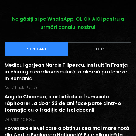
Ne găsiți și pe WhatsApp, CLICK AICI pentru a
urmări canalul nostru!
POPULARE
TOP
Medicul gorjean Narcis Filipescu, instruit în Franța
în chirurgia cardiovasculară, a ales să profeseze
în România
De
Mihaela Floroiu
Angela Gheonea, o artistă de o frumusețe
răpitoare! La doar 23 de ani face parte dintr-o
formație cu o tradiție de trei decenii
De
Cristina Roșu
Povestea elevei care a obținut cea mai mare notă
din Gorj la Evaluarea Națională! Este olimpică la