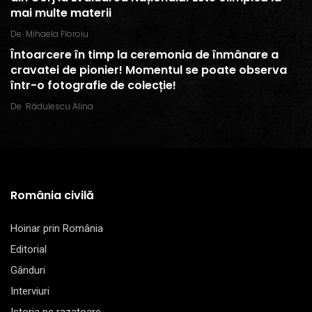
mai multe materii
De
Mihaela Floroiu
Întoarcere în timp la ceremonia de înmânare a
cravatei de pionier! Momentul se poate observa
într-o fotografie de colecție!
De
Rădulescu Alina
România civilă
Hoinar prin România
Editorial
Gânduri
Interviuri