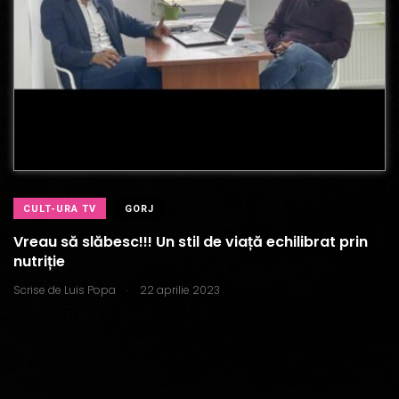
CULT-URA TV
GORJ
Vreau să slăbesc!!! Un stil de viață echilibrat prin
nutriție
.
Scrise de
Luis Popa
22 aprilie 2023