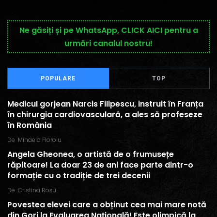
Ne găsiți și pe WhatsApp, CLICK AICI pentru a
urmări canalul nostru!
POPULARE
TOP
Medicul gorjean Narcis Filipescu, instruit în Franța
în chirurgia cardiovasculară, a ales să profeseze
în România
De
Mihaela Floroiu
Angela Gheonea, o artistă de o frumusețe
răpitoare! La doar 23 de ani face parte dintr-o
formație cu o tradiție de trei decenii
De
Cristina Roșu
Povestea elevei care a obținut cea mai mare notă
din Gorj la Evaluarea Națională! Este olimpică la