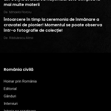
mai multe materii
De
Mihaela Floroiu
Întoarcere în timp la ceremonia de înmânare a
cravatei de pionier! Momentul se poate observa
într-o fotografie de colecție!
De
Rădulescu Alina
România civilă
Hoinar prin România
Editorial
Gânduri
Interviuri