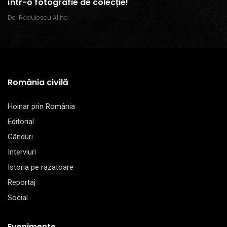
într-o fotografie de colecție!
De
Rădulescu Alina
România civilă
Hoinar prin România
Editorial
Gânduri
Interviuri
Istoria pe razatoare
Reportaj
Social
Evenimente