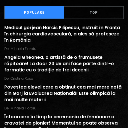
POPULARE
TOP
Medicul gorjean Narcis Filipescu, instruit în Franța
în chirurgia cardiovasculară, a ales să profeseze
în România
De
Mihaela Floroiu
Angela Gheonea, o artistă de o frumusețe
răpitoare! La doar 23 de ani face parte dintr-o
formație cu o tradiție de trei decenii
De
Cristina Roșu
Povestea elevei care a obținut cea mai mare notă
din Gorj la Evaluarea Națională! Este olimpică la
mai multe materii
De
Mihaela Floroiu
Întoarcere în timp la ceremonia de înmânare a
cravatei de pionier! Momentul se poate observa