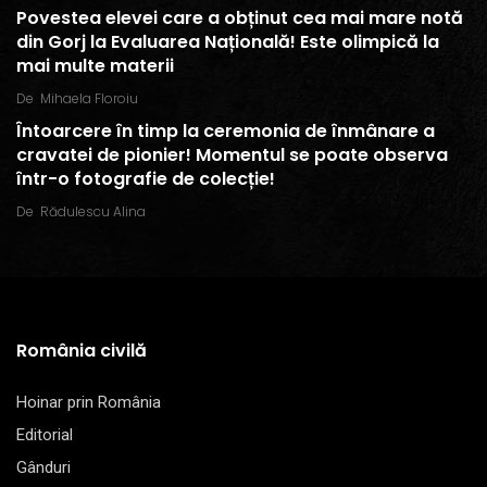
Povestea elevei care a obținut cea mai mare notă
din Gorj la Evaluarea Națională! Este olimpică la
mai multe materii
De
Mihaela Floroiu
Întoarcere în timp la ceremonia de înmânare a
cravatei de pionier! Momentul se poate observa
într-o fotografie de colecție!
De
Rădulescu Alina
România civilă
Hoinar prin România
Editorial
Gânduri