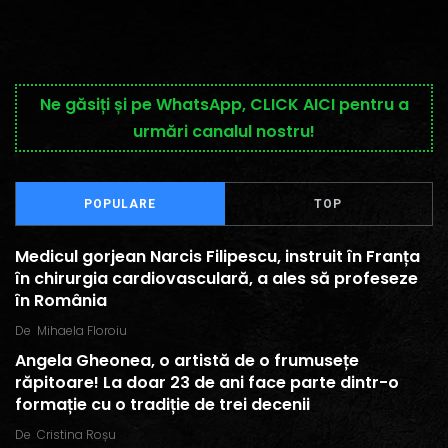
Ne găsiți și pe WhatsApp, CLICK AICI pentru a
urmări canalul nostru!
POPULARE
TOP
Medicul gorjean Narcis Filipescu, instruit în Franța
în chirurgia cardiovasculară, a ales să profeseze
în România
De
Mihaela Floroiu
Angela Gheonea, o artistă de o frumusețe
răpitoare! La doar 23 de ani face parte dintr-o
formație cu o tradiție de trei decenii
De
Cristina Roșu