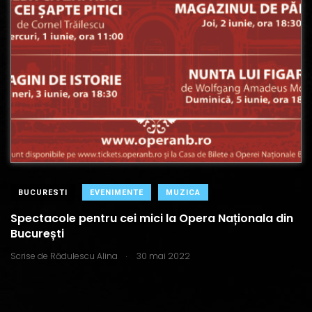
BUCURESTI
EVENIMENTE
MUZICA
Spectacole pentru cei mici la Opera Naționala din
București
.
Scrise de
Rădulescu Alina
30 mai 2022