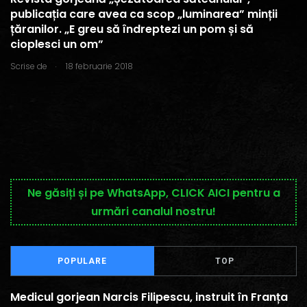
publicația care avea ca scop „luminarea” minții
țăranilor. „E greu să îndreptezi un pom și să
cioplesci un om”
.
Scrise de
18 februarie 2018
Ne găsiți și pe WhatsApp, CLICK AICI pentru a
urmări canalul nostru!
POPULARE
TOP
Medicul gorjean Narcis Filipescu, instruit în Franța