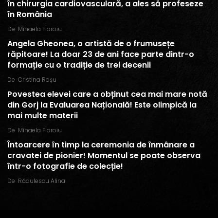
în chirurgia cardiovasculară, a ales să profeseze
în România
De
Mihaela Floroiu
Angela Gheonea, o artistă de o frumusețe
răpitoare! La doar 23 de ani face parte dintr-o
formație cu o tradiție de trei decenii
De
Cristina Roșu
Povestea elevei care a obținut cea mai mare notă
din Gorj la Evaluarea Națională! Este olimpică la
mai multe materii
De
Mihaela Floroiu
Întoarcere în timp la ceremonia de înmânare a
cravatei de pionier! Momentul se poate observa
într-o fotografie de colecție!
De
Rădulescu Alina