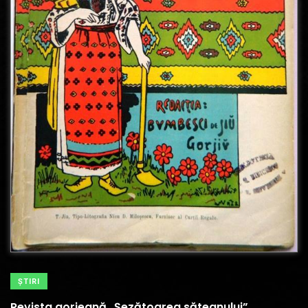
ŞTIRI
Revista gorjeană „Șezătoarea săteanului”,