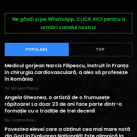
Ne găsiți și pe WhatsApp, CLICK AICI pentru a
urmări canalul nostru!
POPULARE
TOP
Medicul gorjean Narcis Filipescu, instruit în Franța
în chirurgia cardiovasculară, a ales să profeseze
în România
De
Mihaela Floroiu
Angela Gheonea, o artistă de o frumusețe
răpitoare! La doar 23 de ani face parte dintr-o
formație cu o tradiție de trei decenii
De
Cristina Roșu
Povestea elevei care a obținut cea mai mare notă
din Gorj la Evaluarea Națională! Este olimpică la