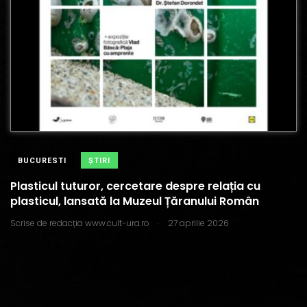
BUCURESTI
ŞTIRI
Plasticul tuturor, cercetare despre relația cu
plasticul, lansată la Muzeul Țăranului Român
.
Scrise de
redacția www.cult-ura.ro
27 aprilie 2026