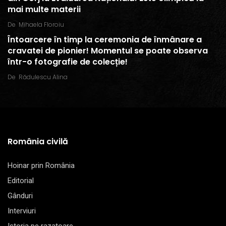
mai multe materii
De
Mihaela Floroiu
Întoarcere în timp la ceremonia de înmânare a
cravatei de pionier! Momentul se poate observa
într-o fotografie de colecție!
De
Rădulescu Alina
România civilă
Hoinar prin România
Editorial
Gânduri
Interviuri