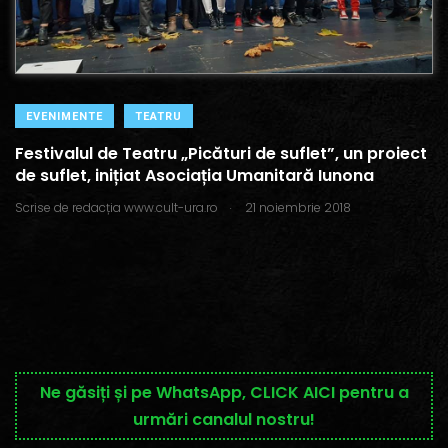
EVENIMENTE
TEATRU
Festivalul de Teatru „Picături de suflet”, un proiect
de suflet, inițiat Asociația Umanitară Iunona
.
Scrise de
redacția www.cult-ura.ro
21 noiembrie 2018
Ne găsiți și pe WhatsApp, CLICK AICI pentru a
urmări canalul nostru!