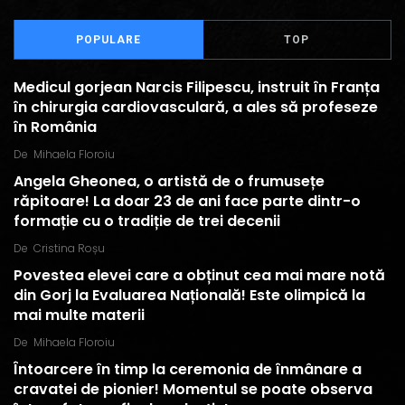
POPULARE
TOP
Medicul gorjean Narcis Filipescu, instruit în Franța
în chirurgia cardiovasculară, a ales să profeseze
în România
De
Mihaela Floroiu
Angela Gheonea, o artistă de o frumusețe
răpitoare! La doar 23 de ani face parte dintr-o
formație cu o tradiție de trei decenii
De
Cristina Roșu
Povestea elevei care a obținut cea mai mare notă
din Gorj la Evaluarea Națională! Este olimpică la
mai multe materii
De
Mihaela Floroiu
Întoarcere în timp la ceremonia de înmânare a
cravatei de pionier! Momentul se poate observa