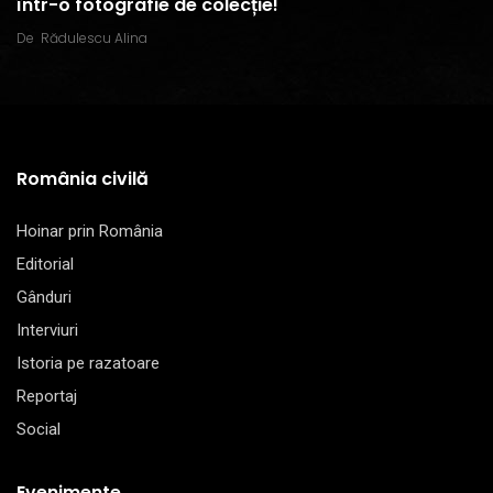
într-o fotografie de colecție!
De
Rădulescu Alina
România civilă
Hoinar prin România
Editorial
Gânduri
Interviuri
Istoria pe razatoare
Reportaj
Social
Evenimente