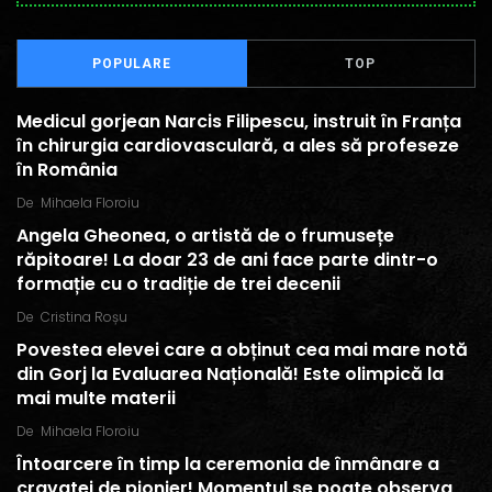
POPULARE
TOP
Medicul gorjean Narcis Filipescu, instruit în Franța
în chirurgia cardiovasculară, a ales să profeseze
în România
De
Mihaela Floroiu
Angela Gheonea, o artistă de o frumusețe
răpitoare! La doar 23 de ani face parte dintr-o
formație cu o tradiție de trei decenii
De
Cristina Roșu
Povestea elevei care a obținut cea mai mare notă
din Gorj la Evaluarea Națională! Este olimpică la
mai multe materii
De
Mihaela Floroiu
Întoarcere în timp la ceremonia de înmânare a
cravatei de pionier! Momentul se poate observa