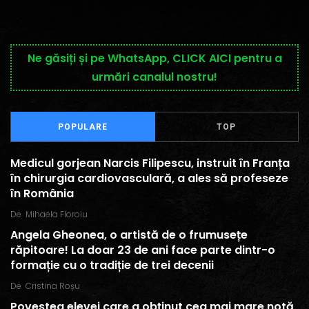
Ne găsiți și pe WhatsApp, CLICK AICI pentru a
urmări canalul nostru!
POPULARE
TOP
Medicul gorjean Narcis Filipescu, instruit în Franța
în chirurgia cardiovasculară, a ales să profeseze
în România
De
Mihaela Floroiu
Angela Gheonea, o artistă de o frumusețe
răpitoare! La doar 23 de ani face parte dintr-o
formație cu o tradiție de trei decenii
De
Cristina Roșu
Povestea elevei care a obținut cea mai mare notă