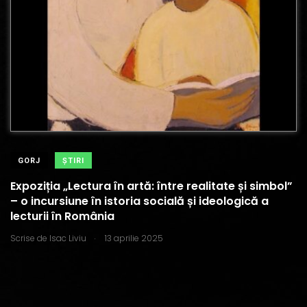
GORJ
ŞTIRI
Expoziția „Lectura în artă: între realitate și simbol”
– o incursiune în istoria socială și ideologică a
lecturii în România
.
Scrise de
Isac Liviu
13 aprilie 2025