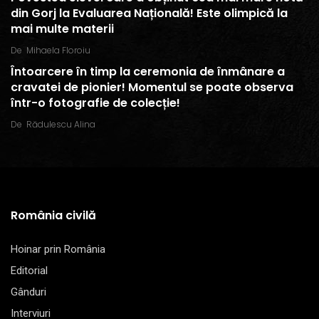
din Gorj la Evaluarea Națională! Este olimpică la
mai multe materii
De
Mihaela Floroiu
Întoarcere în timp la ceremonia de înmânare a
cravatei de pionier! Momentul se poate observa
într-o fotografie de colecție!
De
Rădulescu Alina
România civilă
Hoinar prin România
Editorial
Gânduri
Interviuri