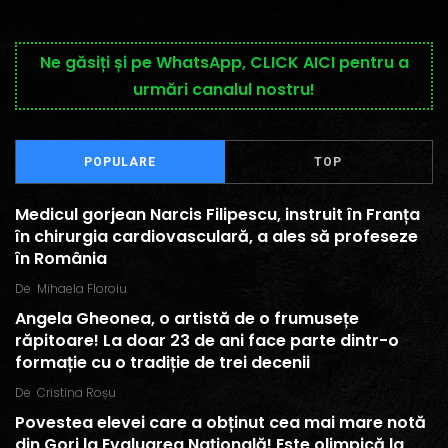
Ne găsiți și pe WhatsApp, CLICK AICI pentru a
urmări canalul nostru!
POPULARE
TOP
Medicul gorjean Narcis Filipescu, instruit în Franța
în chirurgia cardiovasculară, a ales să profeseze
în România
De
Mihaela Floroiu
Angela Gheonea, o artistă de o frumusețe
răpitoare! La doar 23 de ani face parte dintr-o
formație cu o tradiție de trei decenii
De
Cristina Roșu
Povestea elevei care a obținut cea mai mare notă
din Gorj la Evaluarea Națională! Este olimpică la