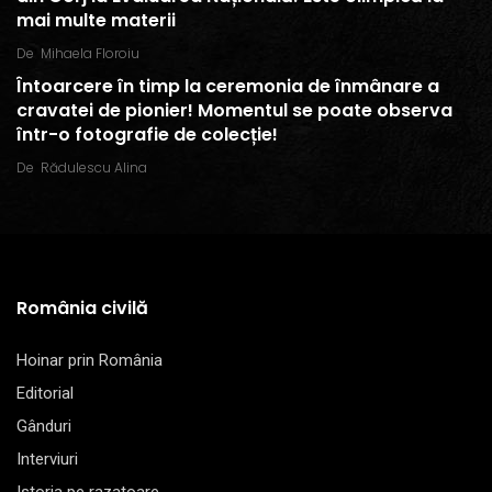
mai multe materii
De
Mihaela Floroiu
Întoarcere în timp la ceremonia de înmânare a
cravatei de pionier! Momentul se poate observa
într-o fotografie de colecție!
De
Rădulescu Alina
România civilă
Hoinar prin România
Editorial
Gânduri
Interviuri