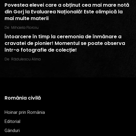
Povestea elevei care a obținut cea mai mare notă
din Gorj la Evaluarea Națională! Este olimpică la
mai multe materii
De
Mihaela Floroiu
Întoarcere în timp la ceremonia de înmânare a
cravatei de pionier! Momentul se poate observa
într-o fotografie de colecție!
De
Rădulescu Alina
România civilă
Hoinar prin România
Editorial
Gânduri