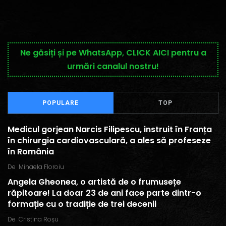
Ne găsiți și pe WhatsApp, CLICK AICI pentru a
urmări canalul nostru!
POPULARE
TOP
Medicul gorjean Narcis Filipescu, instruit în Franța
în chirurgia cardiovasculară, a ales să profeseze
în România
De
Mihaela Floroiu
Angela Gheonea, o artistă de o frumusețe
răpitoare! La doar 23 de ani face parte dintr-o
formație cu o tradiție de trei decenii
De
Cristina Roșu