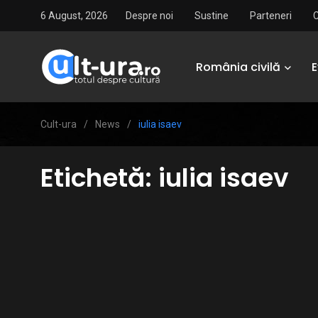
6 August, 2026
Despre noi
Sustine
Parteneri
România civilă
Cult-ura
/
News
/
iulia isaev
Etichetă:
iulia isaev