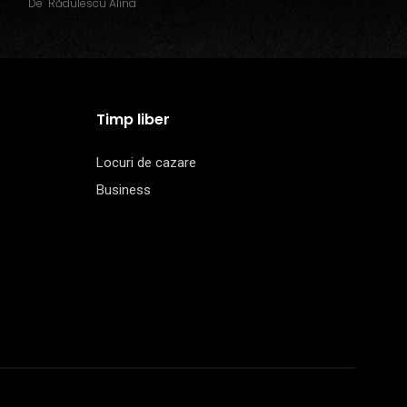
De
Rădulescu Alina
Timp liber
Locuri de cazare
Business