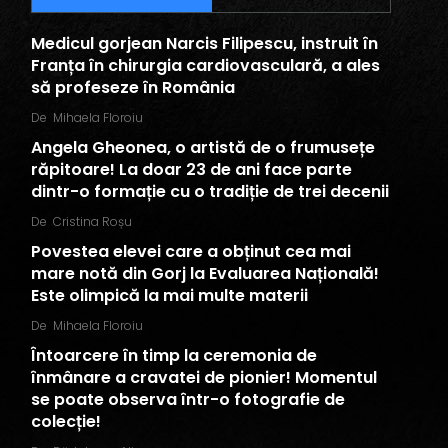
Medicul gorjean Narcis Filipescu, instruit în
Franța în chirurgia cardiovasculară, a ales
să profeseze în România
De
Mihaela Floroiu
Angela Gheonea, o artistă de o frumusețe
răpitoare! La doar 23 de ani face parte
dintr-o formație cu o tradiție de trei decenii
De
Cristina Roșu
Povestea elevei care a obținut cea mai
mare notă din Gorj la Evaluarea Națională!
Este olimpică la mai multe materii
De
Mihaela Floroiu
Întoarcere în timp la ceremonia de
înmânare a cravatei de pionier! Momentul
se poate observa într-o fotografie de
colecție!