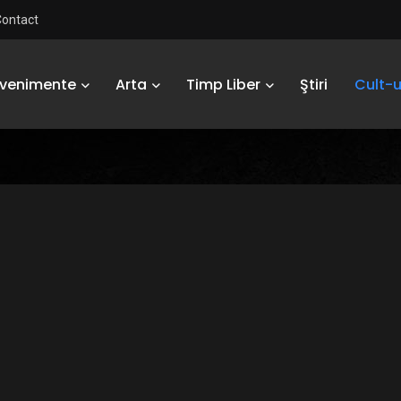
Contact
Evenimente
Arta
Timp Liber
Ştiri
Cult-u