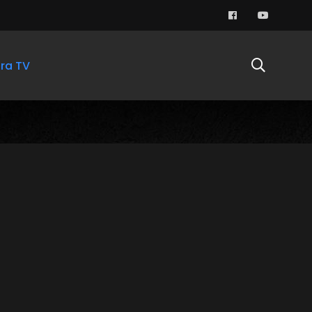
ra TV