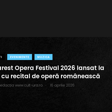
TI
EVENIMENTE
MUZICA
rest Opera Festival 2026 lansat la
 cu recital de operă românească
.
redacția www.cult-ura.ro
16 aprilie 2026