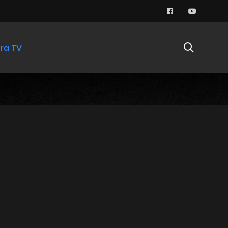
ra TV