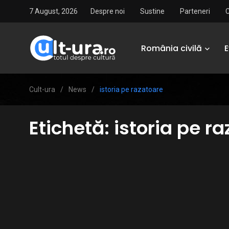
7 August, 2026
Despre noi
Sustine
Parteneri
România civilă
Cult-ura
/
News
/
istoria pe razatoare
Etichetă:
istoria pe r