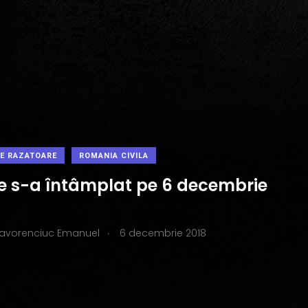
PE RAZATOARE
ROMANIA CIVILA
ce s-a întâmplat pe 6 decembrie
.
Iavorenciuc Emanuel
6 decembrie 2018