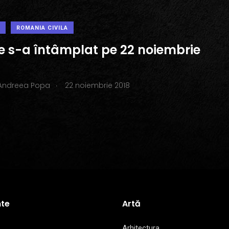
ROMANIA CIVILA
ce s-a întâmplat pe 22 noiembrie
.
Andreea Popa
22 noiembrie 2018
te
Artă
Arhitectura