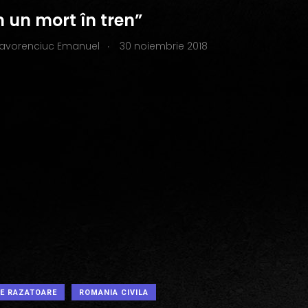
 un mort în tren”
.
Iavorenciuc Emanuel
30 noiembrie 2018
PE RAZATOARE
ROMANIA CIVILA