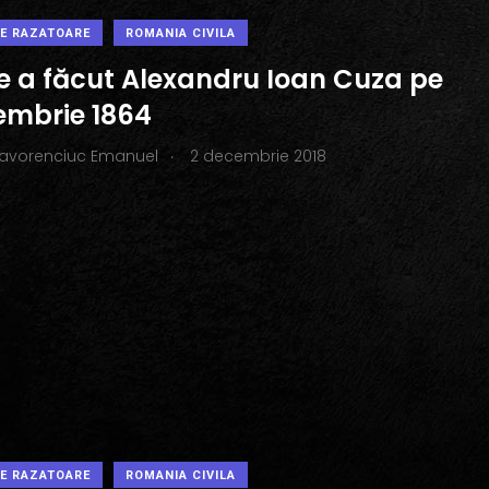
PE RAZATOARE
ROMANIA CIVILA
ce a făcut Alexandru Ioan Cuza pe
embrie 1864
.
Iavorenciuc Emanuel
2 decembrie 2018
PE RAZATOARE
ROMANIA CIVILA