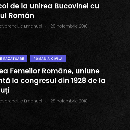
ol de la unirea Bucovinei cu
ul Român
.
Iavorenciuc Emanuel
28 noiembrie 2018
PE RAZATOARE
ROMANIA CIVILA
ea Femeilor Române, uniune
tă la congresul din 1928 de la
uți
.
Iavorenciuc Emanuel
28 noiembrie 2018