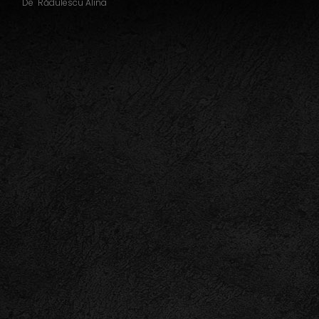
De
Rădulescu Alina