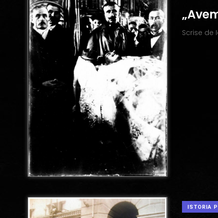
„Avem
Scrise de
ISTORIA 