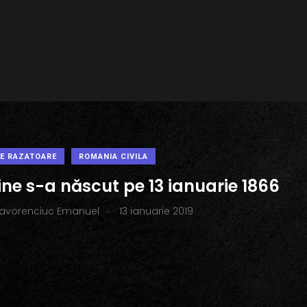
PE RAZATOARE
ROMANIA CIVILA
ine s-a născut pe 13 ianuarie 1866
.
Iavorenciuc Emanuel
13 ianuarie 2019