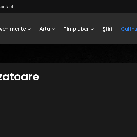
Contact
Evenimente
Arta
Timp Liber
Ştiri
Cult-u
azatoare