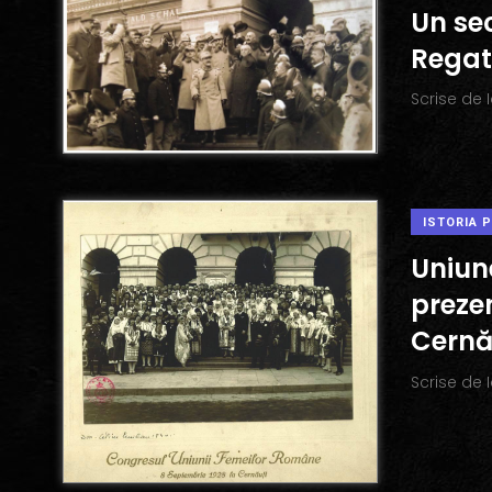
Un sec
Regat
Scrise de
ISTORIA 
Uniun
prezen
Cernă
Scrise de