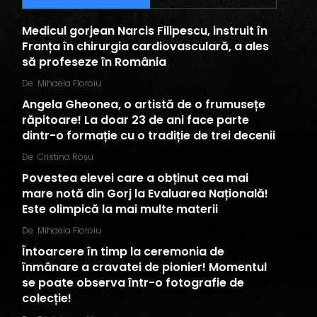
Medicul gorjean Narcis Filipescu, instruit în
Franța în chirurgia cardiovasculară, a ales
să profeseze în România
De
Mihaela Floroiu
Angela Gheonea, o artistă de o frumusețe
răpitoare! La doar 23 de ani face parte
dintr-o formație cu o tradiție de trei decenii
De
Cristina Roșu
Povestea elevei care a obținut cea mai
mare notă din Gorj la Evaluarea Națională!
Este olimpică la mai multe materii
De
Mihaela Floroiu
Întoarcere în timp la ceremonia de
înmânare a cravatei de pionier! Momentul
se poate observa într-o fotografie de
colecție!