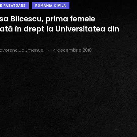
PE RAZATOARE
ROMANIA CIVILA
sa Bilcescu, prima femeie
iată în drept la Universitatea din
.
Iavorenciuc Emanuel
4 decembrie 2018