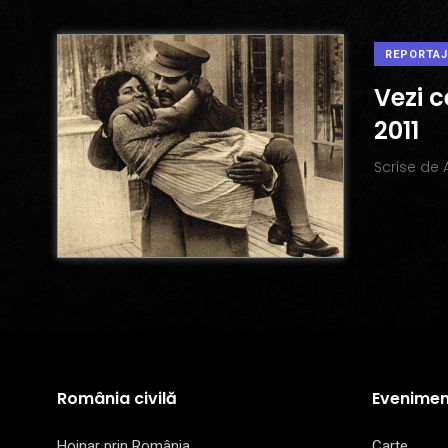
REPORTAJ
Vezi 
2011
Scrise de
România civilă
Evenimen
Hoinar prin România
Carte