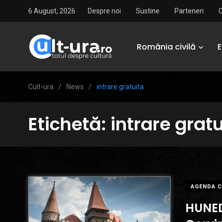
6 August, 2026
Despre noi
Sustine
Parteneri
România civilă
Cult-ura
/
News
/
intrare gratuita
Etichetă:
intrare grat
AGENDA C
HUNED