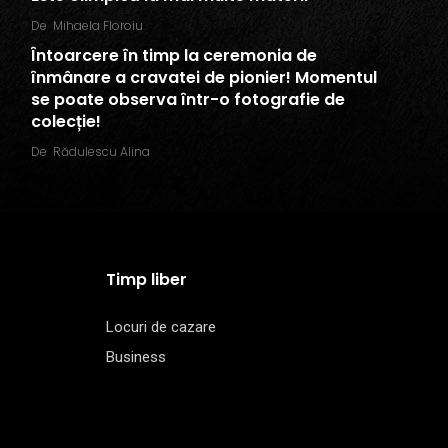
De
Mihaela Floroiu
Întoarcere în timp la ceremonia de
înmânare a cravatei de pionier! Momentul
se poate observa într-o fotografie de
colecție!
De
Rădulescu Alina
Timp liber
Locuri de cazare
Business