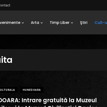
Contact
Evenimente
Arta
Timp Liber
Ştiri
Cult-u
uita
ULTURALA
HUNEDOARA
OARA: Intrare gratuită la Muzeul