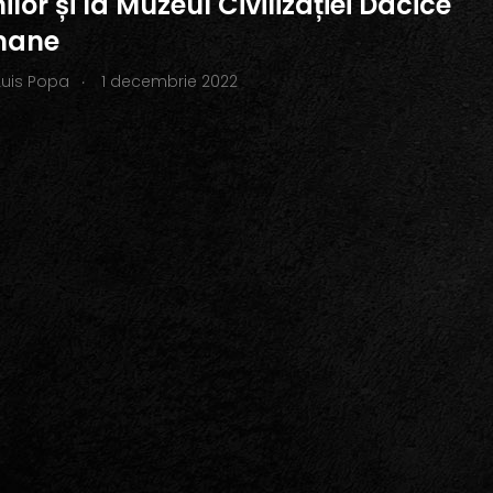
ilor și la Muzeul Civilizației Dacice
mane
.
Luis Popa
1 decembrie 2022