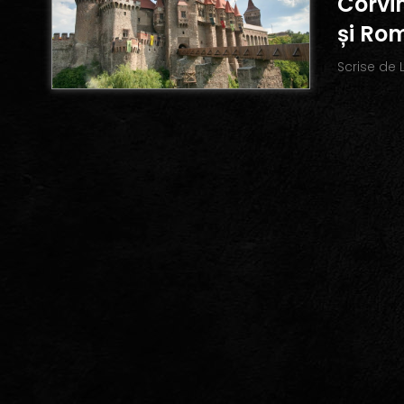
Corvin
și Ro
Scrise de