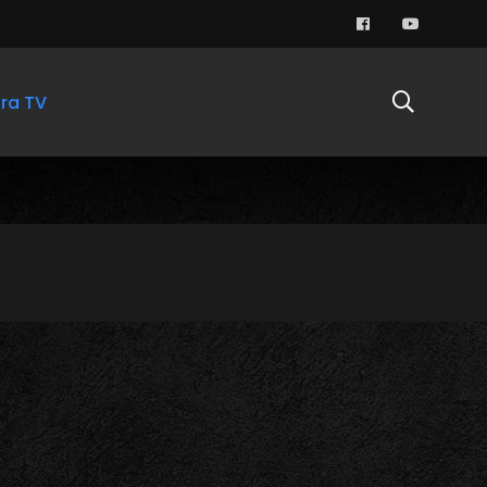
ra TV