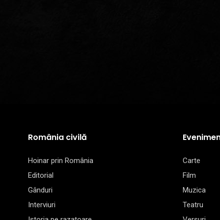
România civilă
Evenimen
Hoinar prin România
Carte
Editorial
Film
Gânduri
Muzica
Interviuri
Teatru
Istoria pe razatoare
Versuri