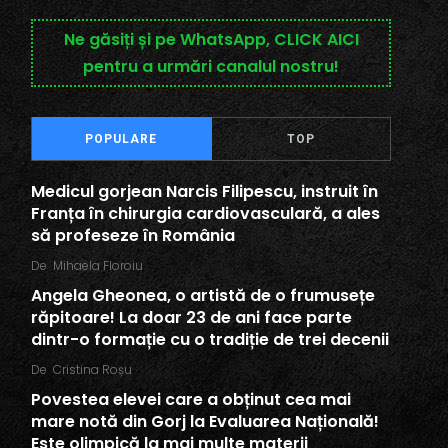
Ne găsiți și pe WhatsApp, CLICK AICI
pentru a urmări canalul nostru!
POPULARE
TOP
Medicul gorjean Narcis Filipescu, instruit în
Franța în chirurgia cardiovasculară, a ales
să profeseze în România
De
Mihaela Floroiu
Angela Gheonea, o artistă de o frumusețe
răpitoare! La doar 23 de ani face parte
dintr-o formație cu o tradiție de trei decenii
De
Cristina Roșu
Povestea elevei care a obținut cea mai
mare notă din Gorj la Evaluarea Națională!
Este olimpică la mai multe materii