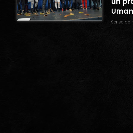
un pro
Umani
Scrise de