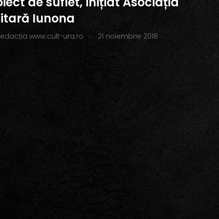
iect de suflet, inițiat Asociația
tară Iunona
.
redacția www.cult-ura.ro
21 noiembrie 2018