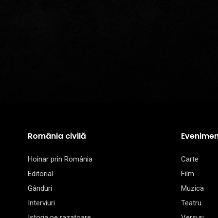
România civilă
Evenimen
Hoinar prin România
Carte
Editorial
Film
Gânduri
Muzica
Interviuri
Teatru
Istoria pe razatoare
Versuri