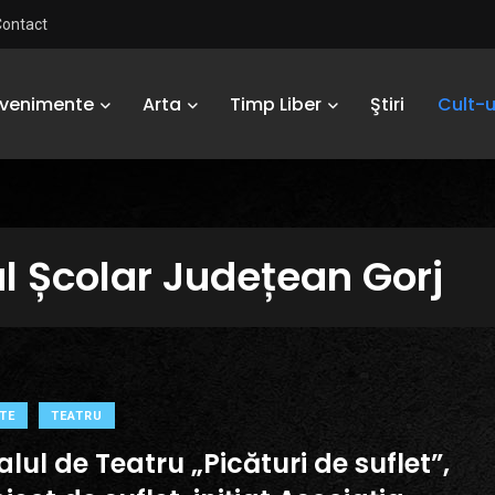
Contact
Evenimente
Arta
Timp Liber
Ştiri
Cult-u
l Școlar Județean Gorj
TE
TEATRU
alul de Teatru „Picături de suflet”,