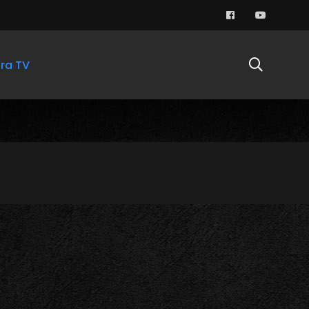
ra TV