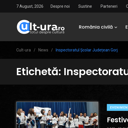
7 August, 2026
Despre noi
Sustine
Parteneri
România civilă
Cult-ura
/
News
/
Inspectoratul Școlar Județean Gorj
Etichetă:
Inspectoratu
EVENIMEN
Festiv