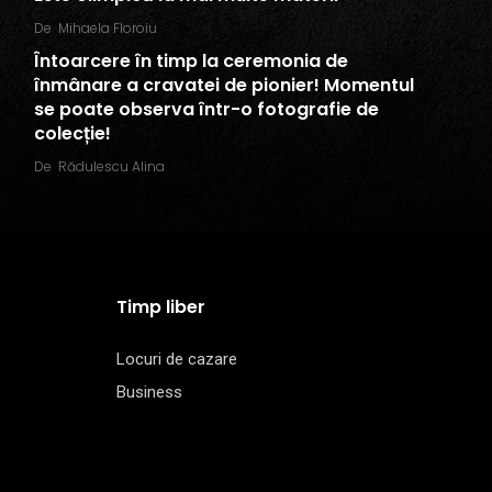
De
Mihaela Floroiu
Întoarcere în timp la ceremonia de
înmânare a cravatei de pionier! Momentul
se poate observa într-o fotografie de
colecție!
De
Rădulescu Alina
Timp liber
Locuri de cazare
Business