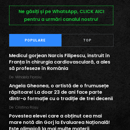
Ne găsiți și pe WhatsApp, CLICK AICI
pentru a urmări canalul nostru!
POPULARE
TOP
Medicul gorjean Narcis Filipescu, instruit în
Franța în chirurgia cardiovasculară, a ales
să profeseze în România
De
Mihaela Floroiu
Angela Gheonea, o artistă de o frumusețe
răpitoare! La doar 23 de ani face parte
dintr-o formație cu o tradiție de trei decenii
De
Cristina Roșu
Povestea elevei care a obținut cea mai
mare notă din Gorj la Evaluarea Națională!
Este olimpică la mai multe materii