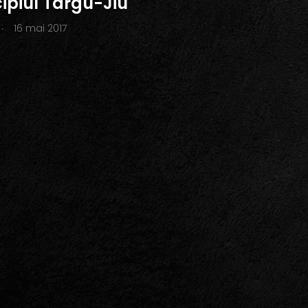
ipiul Târgu-Jiu
.
16 mai 2017