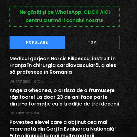
Ne găsiți și pe WhatsApp, CLICK AICI
pentru a urmări canalul nostru!
POPULARE
TOP
Medicul gorjean Narcis Filipescu, instruit în
Franța în chirurgia cardiovasculară, a ales
să profeseze în România
De
Mihaela Floroiu
Angela Gheonea, o artistă de o frumusețe
răpitoare! La doar 23 de ani face parte
dintr-o formație cu o tradiție de trei decenii
De
Cristina Roșu
Povestea elevei care a obținut cea mai
mare notă din Gorj la Evaluarea Națională!
Este olimpică la mai multe materii