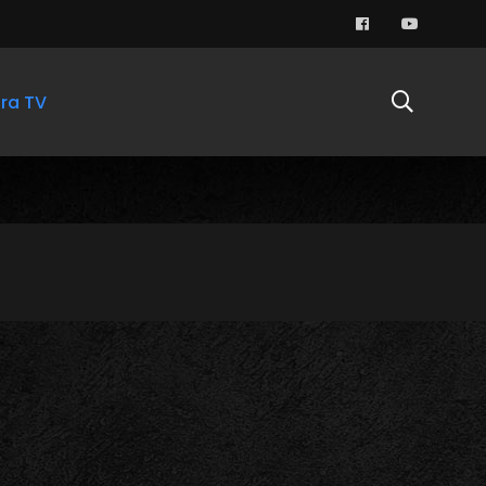
ra TV