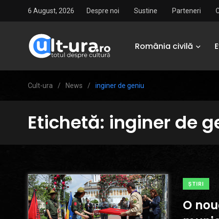
6 August, 2026
Despre noi
Sustine
Parteneri
România civilă
Cult-ura
/
News
/
inginer de geniu
Etichetă:
inginer de g
ŞTIRI
O nou