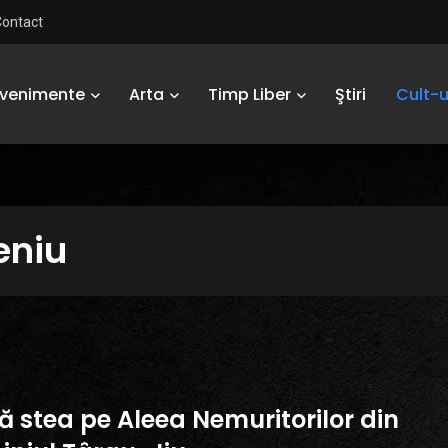
Contact
Evenimente
Arta
Timp Liber
Ştiri
Cult-u
eniu
ă stea pe Aleea Nemuritorilor din