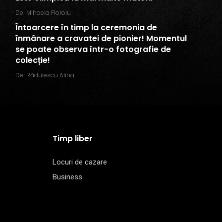
De
Mihaela Floroiu
Întoarcere în timp la ceremonia de
înmânare a cravatei de pionier! Momentul
se poate observa într-o fotografie de
colecție!
De
Rădulescu Alina
Timp liber
Locuri de cazare
Business