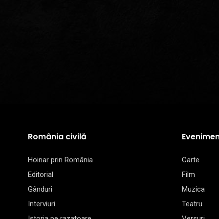
România civilă
Evenimen
Hoinar prin România
Carte
Editorial
Film
Gânduri
Muzica
Interviuri
Teatru
Istoria pe razatoare
Versuri