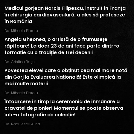
Medicul gorjean Narcis Filipescu, instruit în Franța
în chirurgia cardiovasculară, a ales să profeseze
în România
De
Mihaela Floroiu
Angela Gheonea, o artistă de o frumusețe
răpitoare! La doar 23 de ani face parte dintr-o
formație cu o tradiție de trei decenii
De
Cristina Roșu
Povestea elevei care a obținut cea mai mare notă
din Gorj la Evaluarea Națională! Este olimpică la
mai multe materii
De
Mihaela Floroiu
Întoarcere în timp la ceremonia de înmânare a
cravatei de pionier! Momentul se poate observa
într-o fotografie de colecție!
De
Rădulescu Alina