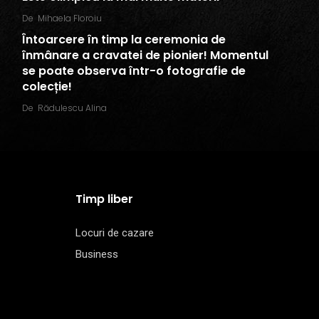
De
Mihaela Floroiu
Întoarcere în timp la ceremonia de
înmânare a cravatei de pionier! Momentul
se poate observa într-o fotografie de
colecție!
De
Rădulescu Alina
Timp liber
Locuri de cazare
Business