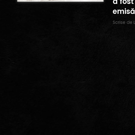
a fos
emisă
Scrise de