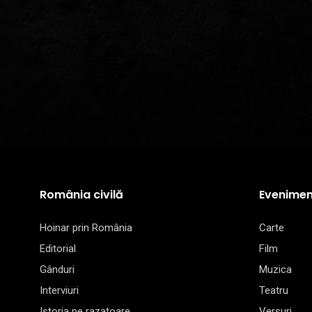
România civilă
Evenimen
Hoinar prin România
Carte
Editorial
Film
Gânduri
Muzica
Interviuri
Teatru
Istoria pe razatoare
Versuri