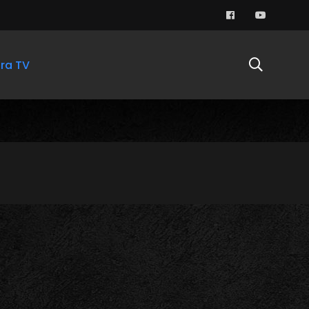
ra TV