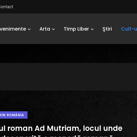
Contact
Evenimente
Arta
Timp Liber
Ştiri
Cult-u
RIN ROMÂNIA
ul roman Ad Mutriam, locul unde