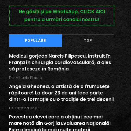
Ne găsiți și pe WhatsApp, CLICK AICI
pentru a urmări canalul nostru!
POPULARE
TOP
Medicul gorjean Narcis Filipescu, instruit în
Franța în chirurgia cardiovasculară, a ales
să profeseze în România
De
Mihaela Floroiu
Angela Gheonea, o artistă de o frumusețe
răpitoare! La doar 23 de ani face parte
dintr-o formație cu o tradiție de trei decenii
De
Cristina Roșu
Povestea elevei care a obținut cea mai
mare notă din Gorj la Evaluarea Națională!
Este olimpică la mai multe materii