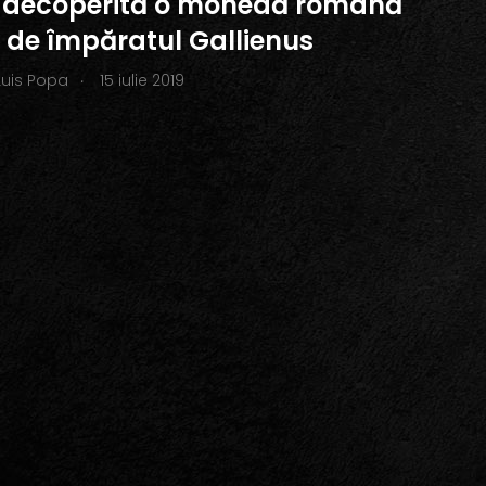
t decoperită o monedă romană
 de împăratul Gallienus
.
Luis Popa
15 iulie 2019