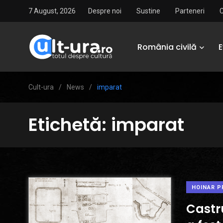
7 August, 2026
Despre noi
Sustine
Parteneri
România civilă
Cult-ura
/
News
/
imparat
Etichetă:
imparat
HOINAR P
Castr