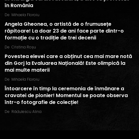
în România
De
Mihaela Floroiu
Angela Gheonea, o artistă de o frumusețe
răpitoare! La doar 23 de ani face parte dintr-o
formație cu o tradiție de trei decenii
De
Cristina Roșu
Povestea elevei care a obținut cea mai mare notă
din Gorj la Evaluarea Națională! Este olimpică la
mai multe materii
De
Mihaela Floroiu
Întoarcere în timp la ceremonia de înmânare a
cravatei de pionier! Momentul se poate observa
într-o fotografie de colecție!
De
Rădulescu Alina