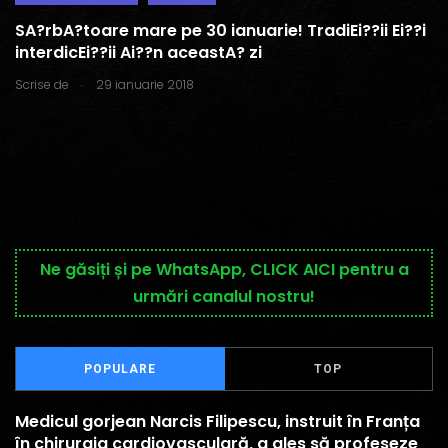
SA?rbA?toare mare pe 30 ianuarie! TradiEi??ii Ei??i
interdicEi??ii Ai??n aceastA? zi
.
Scrise de
29 ianuarie 2018
Ne găsiți și pe WhatsApp, CLICK AICI pentru a
urmări canalul nostru!
POPULARE
TOP
Medicul gorjean Narcis Filipescu, instruit în Franța
în chirurgia cardiovasculară, a ales să profeseze