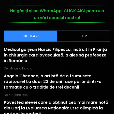
Ne găsiți și pe WhatsApp, CLICK AICI pentru a
urmări canalul nostru!
POPULARE
TOP
Medicul gorjean Narcis Filipescu, instruit în Franța
în chirurgia cardiovasculară, a ales să profeseze
în România
De
Mihaela Floroiu
Angela Gheonea, o artistă de o frumusețe
răpitoare! La doar 23 de ani face parte dintr-o
formație cu o tradiție de trei decenii
De
Cristina Roșu
Povestea elevei care a obținut cea mai mare notă
din Gorj la Evaluarea Națională! Este olimpică la
mai multe materii