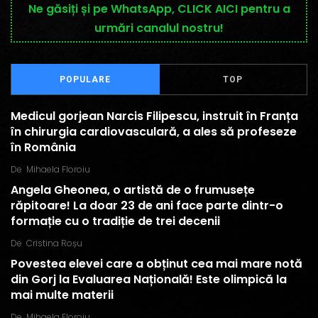
Ne găsiți și pe WhatsApp, CLICK AICI pentru a
urmări canalul nostru!
POPULARE
TOP
Medicul gorjean Narcis Filipescu, instruit în Franța
în chirurgia cardiovasculară, a ales să profeseze
în România
De
Mihaela Floroiu
Angela Gheonea, o artistă de o frumusețe
răpitoare! La doar 23 de ani face parte dintr-o
formație cu o tradiție de trei decenii
De
Cristina Roșu
Povestea elevei care a obținut cea mai mare notă
din Gorj la Evaluarea Națională! Este olimpică la
mai multe materii
De
Mihaela Floroiu