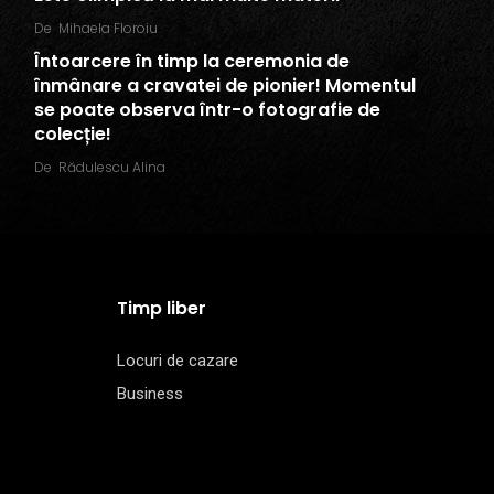
De
Mihaela Floroiu
Întoarcere în timp la ceremonia de
înmânare a cravatei de pionier! Momentul
se poate observa într-o fotografie de
colecție!
De
Rădulescu Alina
Timp liber
Locuri de cazare
Business