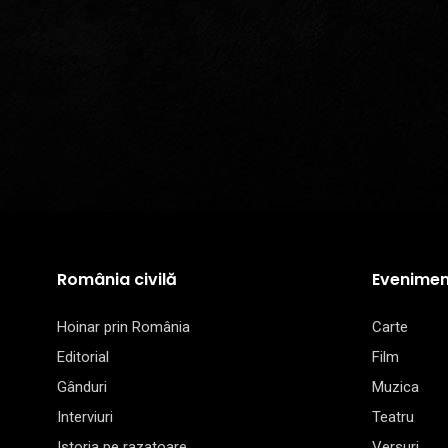
România civilă
Evenimen
Hoinar prin România
Carte
Editorial
Film
Gânduri
Muzica
Interviuri
Teatru
Istoria pe razatoare
Versuri