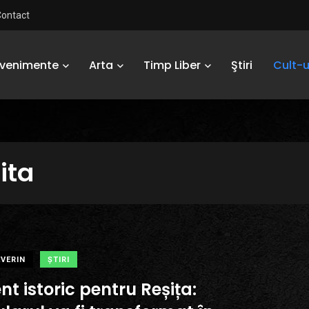
Contact
Evenimente
Arta
Timp Liber
Ştiri
Cult-u
ita
VERIN
ŞTIRI
t istoric pentru Reșița: