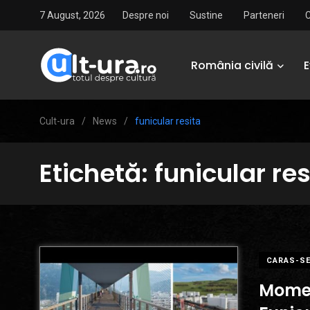
7 August, 2026
Despre noi
Sustine
Parteneri
România civilă
Cult-ura
/
News
/
funicular resita
Etichetă:
funicular res
CARAS-SE
Momen