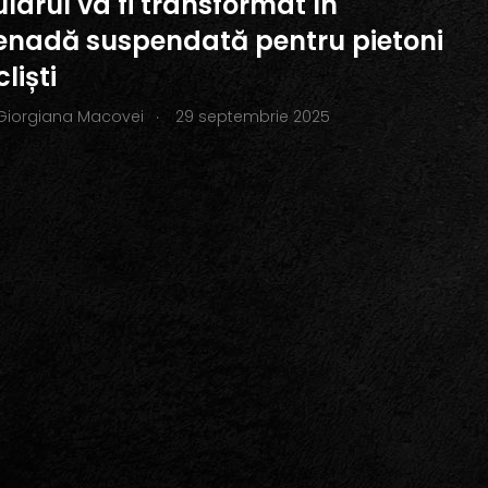
larul va fi transformat în
nadă suspendată pentru pietoni
cliști
.
Giorgiana Macovei
29 septembrie 2025