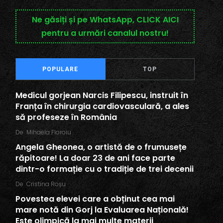
Ne găsiți și pe WhatsApp, CLICK AICI
pentru a urmări canalul nostru!
POPULARE
TOP
Medicul gorjean Narcis Filipescu, instruit în
Franța în chirurgia cardiovasculară, a ales
să profeseze în România
De
Mihaela Floroiu
Angela Gheonea, o artistă de o frumusețe
răpitoare! La doar 23 de ani face parte
dintr-o formație cu o tradiție de trei decenii
De
Cristina Roșu
Povestea elevei care a obținut cea mai
mare notă din Gorj la Evaluarea Națională!
Este olimpică la mai multe materii