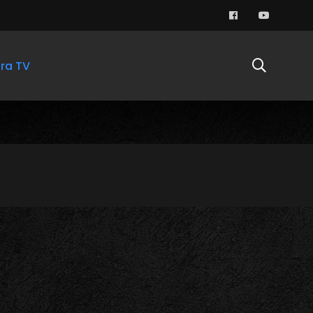
ra TV