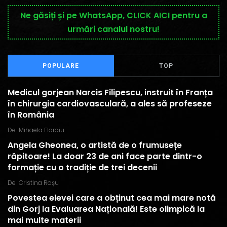
Ne găsiți și pe WhatsApp, CLICK AICI pentru a
urmări canalul nostru!
POPULARE
TOP
Medicul gorjean Narcis Filipescu, instruit în Franța
în chirurgia cardiovasculară, a ales să profeseze
în România
De
Mihaela Floroiu
Angela Gheonea, o artistă de o frumusețe
răpitoare! La doar 23 de ani face parte dintr-o
formație cu o tradiție de trei decenii
De
Cristina Roșu
Povestea elevei care a obținut cea mai mare notă
din Gorj la Evaluarea Națională! Este olimpică la
mai multe materii