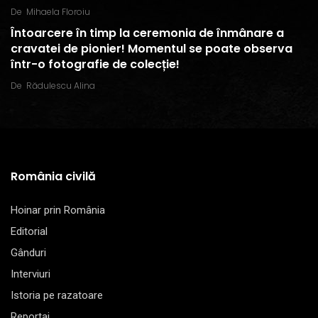
De
Mihaela Floroiu
Întoarcere în timp la ceremonia de înmânare a
cravatei de pionier! Momentul se poate observa
într-o fotografie de colecție!
De
Rădulescu Alina
România civilă
Hoinar prin România
Editorial
Gânduri
Interviuri
Istoria pe razatoare
Reportaj