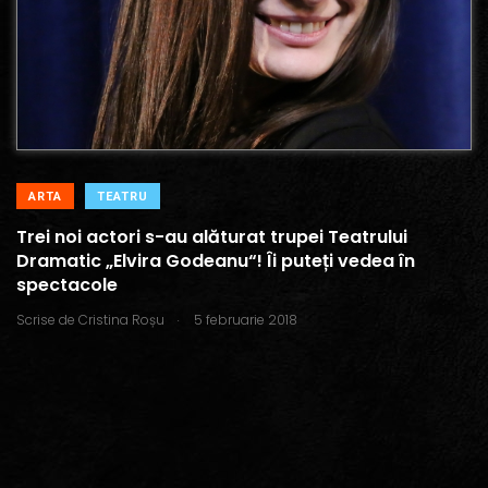
ARTA
TEATRU
Trei noi actori s-au alăturat trupei Teatrului
Dramatic „Elvira Godeanu“! Îi puteți vedea în
spectacole
.
Scrise de
Cristina Roșu
5 februarie 2018