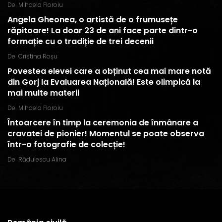
De
Mihaela Floroiu
Angela Gheonea, o artistă de o frumusețe
răpitoare! La doar 23 de ani face parte dintr-o
formație cu o tradiție de trei decenii
De
Cristina Roșu
Povestea elevei care a obținut cea mai mare notă
din Gorj la Evaluarea Națională! Este olimpică la
mai multe materii
De
Mihaela Floroiu
Întoarcere în timp la ceremonia de înmânare a
cravatei de pionier! Momentul se poate observa
într-o fotografie de colecție!
De
Rădulescu Alina