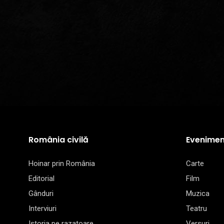
România civilă
Evenimen
Hoinar prin România
Carte
Editorial
Film
Gânduri
Muzica
Interviuri
Teatru
Istoria pe razatoare
Versuri