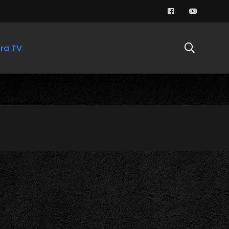
ra TV