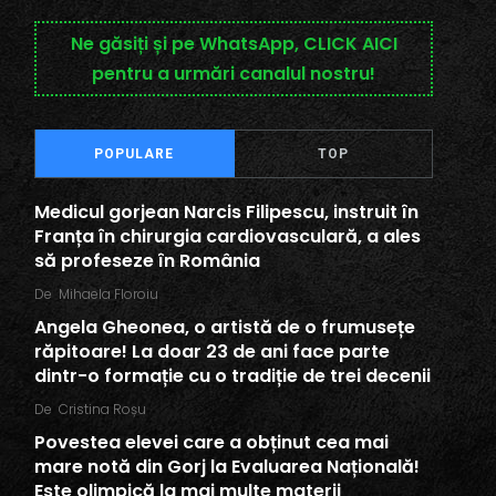
Ne găsiți și pe WhatsApp, CLICK AICI
pentru a urmări canalul nostru!
POPULARE
TOP
Medicul gorjean Narcis Filipescu, instruit în
Franța în chirurgia cardiovasculară, a ales
să profeseze în România
De
Mihaela Floroiu
Angela Gheonea, o artistă de o frumusețe
răpitoare! La doar 23 de ani face parte
dintr-o formație cu o tradiție de trei decenii
De
Cristina Roșu
Povestea elevei care a obținut cea mai
mare notă din Gorj la Evaluarea Națională!
Este olimpică la mai multe materii