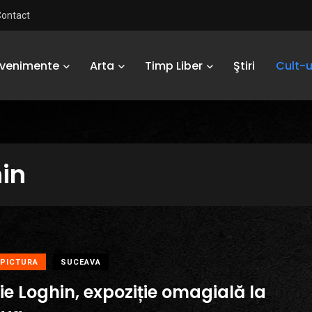
Contact
Evenimente
Arta
Timp Liber
Ştiri
Cult-u
hin
PICTURA
SUCEAVA
ie Loghin, expoziție omagială la