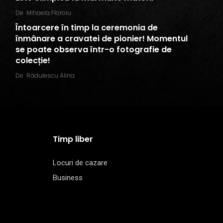
De
Mihaela Floroiu
Întoarcere în timp la ceremonia de
înmânare a cravatei de pionier! Momentul
se poate observa într-o fotografie de
colecție!
De
Rădulescu Alina
Timp liber
Locuri de cazare
Business