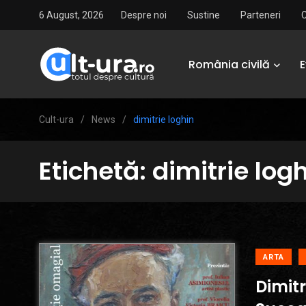
6 August, 2026
Despre noi
Sustine
Parteneri
România civilă
Cult-ura
/
News
/
dimitrie loghin
Etichetă:
dimitrie log
ARTA
Dimitr