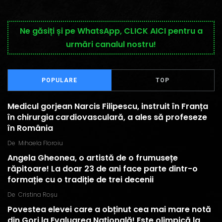
Ne găsiți și pe WhatsApp, CLICK AICI pentru a
urmări canalul nostru!
POPULARE
TOP
Medicul gorjean Narcis Filipescu, instruit în Franța
în chirurgia cardiovasculară, a ales să profeseze
în România
De
Mihaela Floroiu
Angela Gheonea, o artistă de o frumusețe
răpitoare! La doar 23 de ani face parte dintr-o
formație cu o tradiție de trei decenii
De
Cristina Roșu
Povestea elevei care a obținut cea mai mare notă
din Gorj la Evaluarea Națională! Este olimpică la