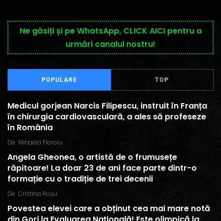
Ne găsiți și pe WhatsApp, CLICK AICI pentru a
urmări canalul nostru!
POPULARE
TOP
Medicul gorjean Narcis Filipescu, instruit în Franța
în chirurgia cardiovasculară, a ales să profeseze
în România
De
Mihaela Floroiu
Angela Gheonea, o artistă de o frumusețe
răpitoare! La doar 23 de ani face parte dintr-o
formație cu o tradiție de trei decenii
De
Cristina Roșu
Povestea elevei care a obținut cea mai mare notă
din Gorj la Evaluarea Națională! Este olimpică la