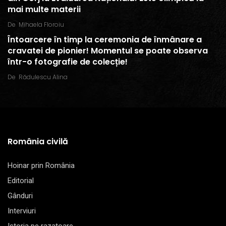
mai multe materii
De
Mihaela Floroiu
Întoarcere în timp la ceremonia de înmânare a
cravatei de pionier! Momentul se poate observa
într-o fotografie de colecție!
De
Rădulescu Alina
România civilă
Hoinar prin România
Editorial
Gânduri
Interviuri