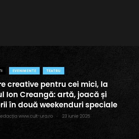
TI
EVENIMENTE
TEATRU
re creative pentru cei mici, la
l Ion Creangă: artă, joacă și
rii în două weekenduri speciale
.
redacția www.cult-ura.ro
23 iunie 2025