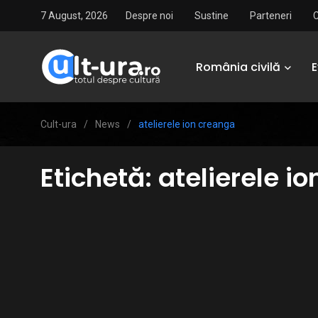
7 August, 2026
Despre noi
Sustine
Parteneri
România civilă
Cult-ura
/
News
/
atelierele ion creanga
Etichetă:
atelierele i