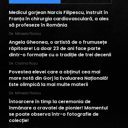
Medicul gorjean Narcis Filipescu, instruit în
Franța în chirurgia cardiovasculară, a ales
să profeseze în România
De
Mihaela Floroiu
Angela Gheonea, o artistă de o frumusețe
răpitoare! La doar 23 de ani face parte
dintr-o formație cu o tradiție de trei decenii
De
Cristina Roșu
Povestea elevei care a obținut cea mai
mare notă din Gorj la Evaluarea Națională!
Este olimpică la mai multe materii
De
Mihaela Floroiu
Întoarcere în timp la ceremonia de
înmânare a cravatei de pionier! Momentul
se poate observa într-o fotografie de
colecție!