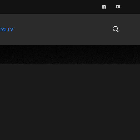
ra TV