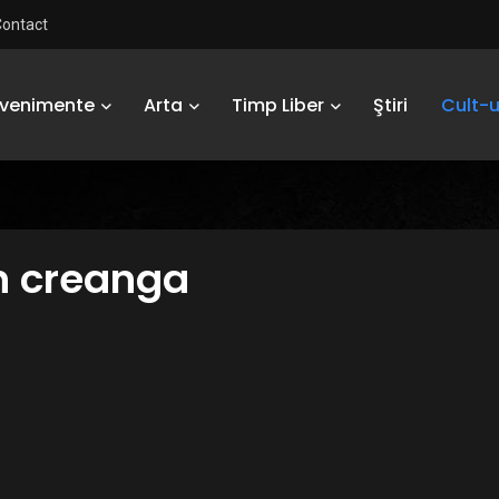
Contact
Evenimente
Arta
Timp Liber
Ştiri
Cult-u
on creanga