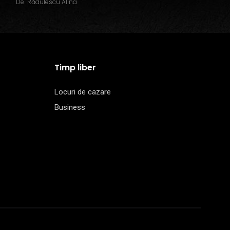
De
Rădulescu Alina
Timp liber
Locuri de cazare
Business