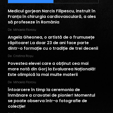
Medicul gorjean Narcis Filipescu, instruit în
Franța în chirurgia cardiovasculară, a ales
să profeseze în România
De
Mihaela Floroiu
Angela Gheonea, o artistă de o frumusețe
răpitoare! La doar 23 de ani face parte
dintr-o formație cu o tradiție de trei decenii
De
Cristina Roșu
Povestea elevei care a obținut cea mai
mare notă din Gorj la Evaluarea Națională!
Este olimpică la mai multe materii
De
Mihaela Floroiu
Întoarcere în timp la ceremonia de
înmânare a cravatei de pionier! Momentul
se poate observa într-o fotografie de
colecție!