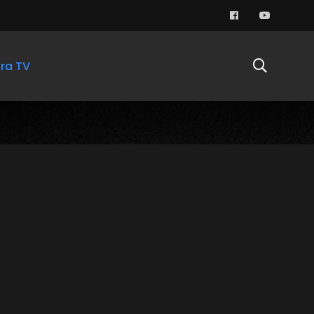
ra TV