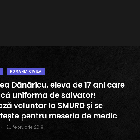
ROMANIA CIVILA
ea Dănăricu, eleva de 17 ani care
că uniforma de salvator!
ază voluntar la SMURD și se
tește pentru meseria de medic
.
25 februarie 2018