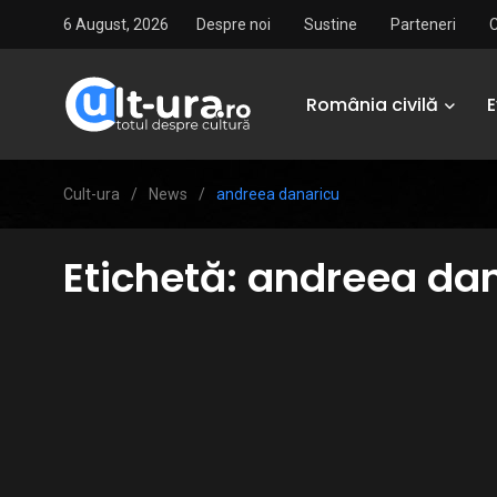
6 August, 2026
Despre noi
Sustine
Parteneri
România civilă
Cult-ura
/
News
/
andreea danaricu
Etichetă:
andreea dan