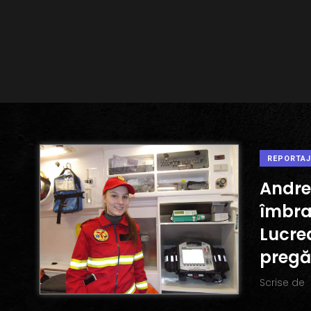
REPORTAJ
Andre
îmbra
Lucre
pregă
Scrise de