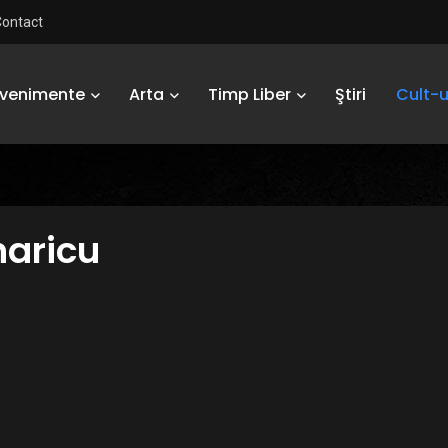
Contact
Evenimente
Arta
Timp Liber
Ştiri
Cult-u
aricu