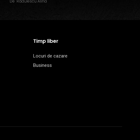
De
Rădulescu Alina
Timp liber
Locuri de cazare
Business