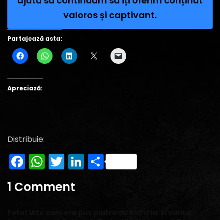
ajută să continuăm să îți oferim conținut
valoros și captivant.
Partajează asta:
Apreciază:
Distribuie:
Facebook
WhatsApp
Twitter
LinkedIn
Partajează
1 Comment
Foto! Uite cum s-a pus piatra de temelie și cum a