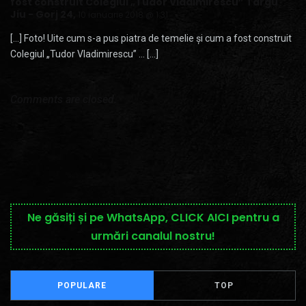
fost construit Colegiul „Tudor Vladimirescu” Târgu
Jiu - Gorj 24
,
10 ianuarie 2018 @ 1:31
[…] Foto! Uite cum s-a pus piatra de temelie și cum a fost construit
Colegiul „Tudor Vladimirescu” … […]
Comments are closed.
Ne găsiți și pe WhatsApp, CLICK AICI pentru a
urmări canalul nostru!
POPULARE
TOP