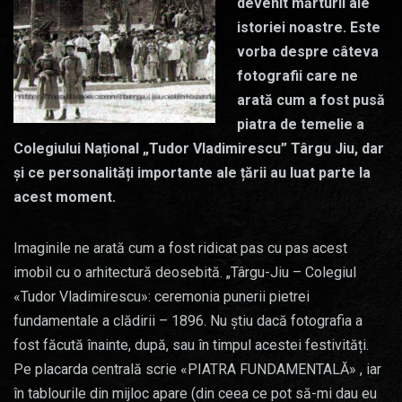
devenit mărturii ale
istoriei noastre. Este
vorba despre câteva
fotografii care ne
arată cum a fost pusă
piatra de temelie a
Colegiului Național „Tudor Vladimirescu” Târgu Jiu, dar
și ce personalități importante ale țării au luat parte la
acest moment.
Imaginile ne arată cum a fost ridicat pas cu pas acest
imobil cu o arhitectură deosebită. „Târgu-Jiu – Colegiul
«Tudor Vladimirescu»: ceremonia punerii pietrei
fundamentale a clădirii – 1896. Nu știu dacă fotografia a
fost făcută înainte, după, sau în timpul acestei festivități.
Pe placarda centrală scrie «PIATRA FUNDAMENTALĂ» , iar
în tablourile din mijloc apare (din ceea ce pot să-mi dau eu