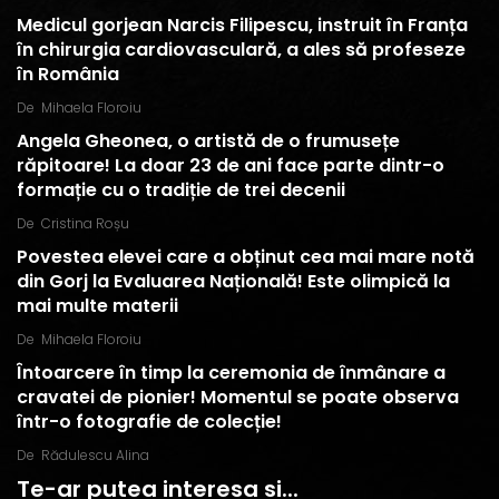
Medicul gorjean Narcis Filipescu, instruit în Franța
în chirurgia cardiovasculară, a ales să profeseze
în România
De
Mihaela Floroiu
Angela Gheonea, o artistă de o frumusețe
răpitoare! La doar 23 de ani face parte dintr-o
formație cu o tradiție de trei decenii
De
Cristina Roșu
Povestea elevei care a obținut cea mai mare notă
din Gorj la Evaluarea Națională! Este olimpică la
mai multe materii
De
Mihaela Floroiu
Întoarcere în timp la ceremonia de înmânare a
cravatei de pionier! Momentul se poate observa
într-o fotografie de colecție!
De
Rădulescu Alina
Te-ar putea interesa si...