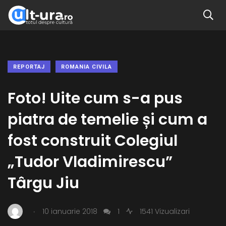
REPORTAJ
ROMANIA CIVILA
Foto! Uite cum s-a pus
piatra de temelie și cum a
fost construit Colegiul
„Tudor Vladimirescu”
Târgu Jiu
.
10 ianuarie 2018
1
1541 Vizualizari