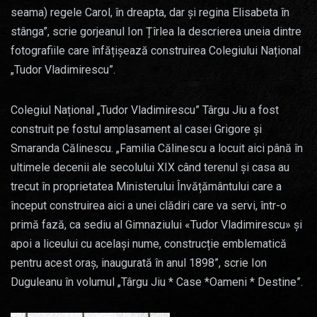
seama) regele Carol, în dreapta, dar și regina Elisabeta în
stânga”, scrie gorjeanul Ion Țîrlea la descrierea uneia dintre
fotografiile care înfățișează construirea Colegiului Național
„Tudor Vladimirescu”.
Colegiul Național „Tudor Vladimirescu” Târgu Jiu a fost
construit pe fostul amplasament al casei Grigore și
Smaranda Călinescu. „Familia Călinescu a locuit aici până în
ultimele decenii ale secolului XIX când terenul și casa au
trecut în proprietatea Ministerului Învățământului care a
început construirea aici a unei clădiri care va servi, într-o
primă fază, ca sediu al Gimnaziului «Tudor Vladimirescu» și
apoi a liceului cu același nume, construcție emblematică
pentru acest oraș, inaugurată în anul 1898”, scrie Ion
Duguleanu în volumul „Târgu Jiu * Case *Oameni * Destine”.